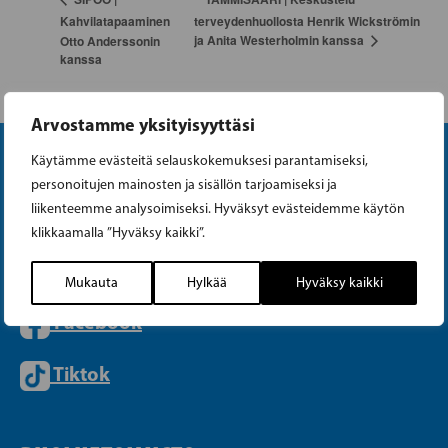
Kahvilatapaaminen
terveydenhuollosta Henrik Wickströmin
ja Anita Westerholmin kanssa
Otto Anderssonin
kanssa
Arvostamme yksityisyyttäsi
Käytämme evästeitä selauskokemuksesi parantamiseksi,
personoitujen mainosten ja sisällön tarjoamiseksi ja
liikenteemme analysoimiseksi. Hyväksyt evästeidemme käytön
klikkaamalla ”Hyväksy kaikki”.
Instagram
Mukauta
Hylkää
Hyväksy kaikki
Facebook
Tiktok