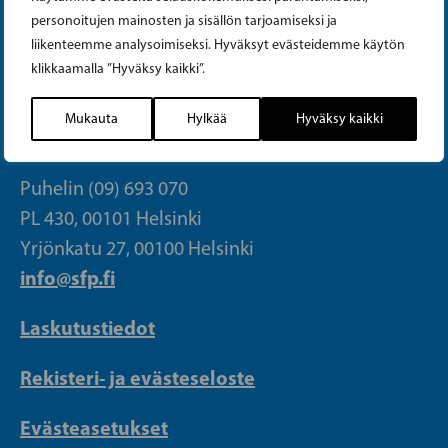
personoitujen mainosten ja sisällön tarjoamiseksi ja
Tiktok
liikenteemme analysoimiseksi. Hyväksyt evästeidemme käytön
klikkaamalla ”Hyväksy kaikki”.
Mukauta
Hylkää
Hyväksy kaikki
PUOLUETOIMISTO
Puhelin (09) 693 070
PL 430, 00101 Helsinki
Yrjönkatu 27, 00100 Helsinki
info@sfp.fi
Laskutustiedot
Rekisteri- ja evästeseloste
Evästeasetukset