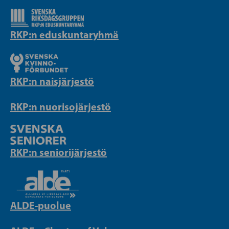
RKP:n eduskuntaryhmä
RKP:n naisjärjestö
RKP:n nuorisojärjestö
RKP:n seniorijärjestö
ALDE-puolue