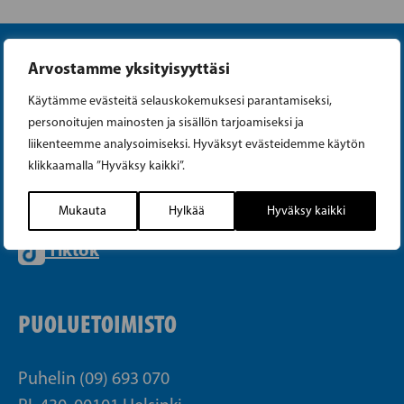
Arvostamme yksityisyyttäsi
Käytämme evästeitä selauskokemuksesi parantamiseksi,
personoitujen mainosten ja sisällön tarjoamiseksi ja
liikenteemme analysoimiseksi. Hyväksyt evästeidemme käytön
Instagram
klikkaamalla ”Hyväksy kaikki”.
Facebook
Mukauta
Hylkää
Hyväksy kaikki
Tiktok
PUOLUETOIMISTO
Puhelin (09) 693 070