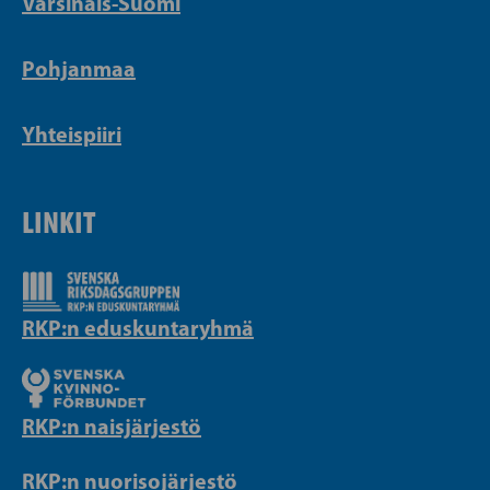
Varsinais-Suomi
Pohjanmaa
Yhteispiiri
LINKIT
RKP:n eduskuntaryhmä
RKP:n naisjärjestö
RKP:n nuorisojärjestö