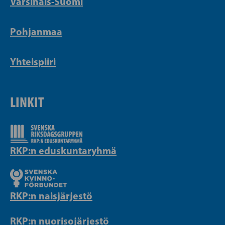
Varsinais-Suomi
Pohjanmaa
Yhteispiiri
LINKIT
RKP:n eduskuntaryhmä
RKP:n naisjärjestö
RKP:n nuorisojärjestö