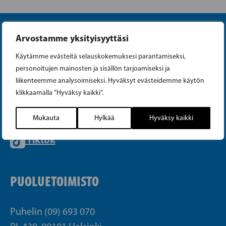
Arvostamme yksityisyyttäsi
Käytämme evästeitä selauskokemuksesi parantamiseksi,
personoitujen mainosten ja sisällön tarjoamiseksi ja
liikenteemme analysoimiseksi. Hyväksyt evästeidemme käytön
Instagram
klikkaamalla ”Hyväksy kaikki”.
Facebook
Mukauta
Hylkää
Hyväksy kaikki
Tiktok
PUOLUETOIMISTO
Puhelin (09) 693 070