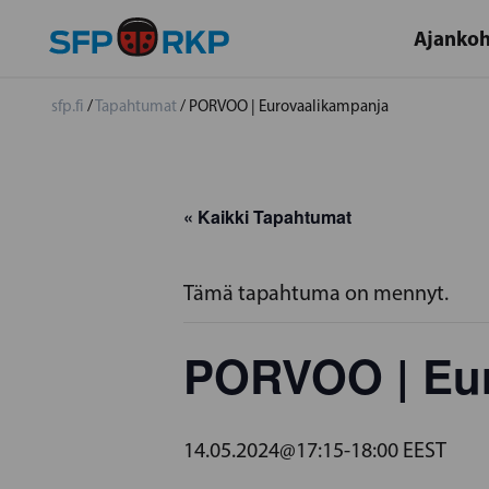
Ajankoh
sfp.fi
/
Tapahtumat
/
PORVOO | Eurovaalikampanja
« Kaikki Tapahtumat
Tämä tapahtuma on mennyt.
PORVOO | Eur
14.05.2024@17:15
-
18:00
EEST