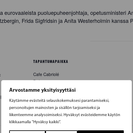
ta eurovaaleista puoluepuheenjohtaja, opetusministeri 
bergin, Frida Sigfridsin ja Anita Westerholmin kanssa
TAPAHTUMAPAIKKA
Cafe Cabriolé
:
Biskopsgatan 30
Borgå
,
+ Google Map
Arvostamme yksityisyyttäsi
0
EEST
Käytämme evästeitä selauskokemuksesi parantamiseksi,
personoitujen mainosten ja sisällön tarjoamiseksi ja
liikenteemme analysoimiseksi. Hyväksyt evästeidemme käytön
klikkaamalla ”Hyväksy kaikki”.