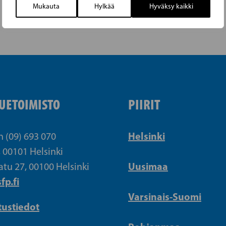
Mukauta
Hylkää
Hyväksy kaikki
UETOIMISTO
PIIRIT
Helsinki
n (09) 693 070
, 00101 Helsinki
Uusimaa
atu 27, 00100 Helsinki
fp.fi
Varsinais-Suomi
tustiedot