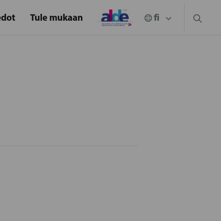
edot
Tule mukaan