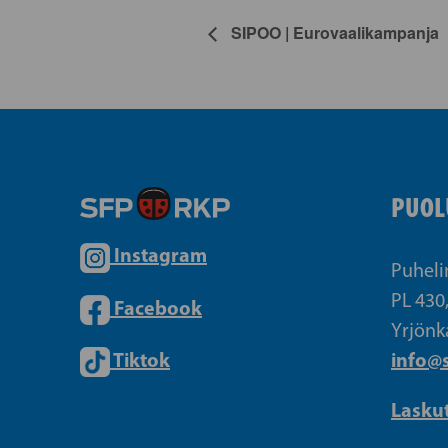
SIPOO | Eurovaalikampanja
PUOL
Instagram
Puheli
PL 430
Facebook
Yrjönk
Tiktok
info@s
Lasku