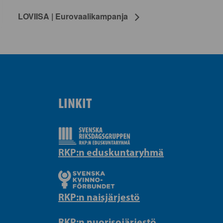
LOVIISA | Eurovaalikampanja
LINKIT
RKP:n eduskuntaryhmä
RKP:n naisjärjestö
RKP:n nuorisojärjestö