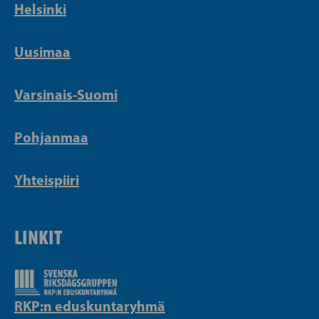
Helsinki
Uusimaa
Varsinais-Suomi
Pohjanmaa
Yhteispiiri
LINKIT
RKP:n eduskuntaryhmä