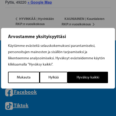
Pyttis
,
49220
+ Google Map
KAUNIAINEN | Kauniaisten
HYVINKÄÄ | Hyvinkään
RKP:n vuosikokous
RKP:n vuosikokous
Arvostamme yksityisyyttäsi
Käytämme evästeitä selauskokemuksesi parantamiseksi,
personoitujen mainosten ja sisällön tarjoamiseksi ja
liikenteemme analysoimiseksi. Hyväksyt evästeidemme käytön
klikkaamalla ”Hyväksy kaikki”.
Instagram
Mukauta
Hylkää
Hyväksy kaikki
Facebook
Tiktok