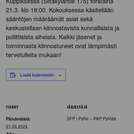
Kuppiksessa (Siltakyläntie 175) torstaina
21.3. klo 18:00. Kokouksessa käsitellään
sääntöjen määräämät asiat sekä
keskustellaan kiinnostavista kunnallisista ja
poliittisista aiheista. Kaikki jäsenet ja
toiminnasta kiinnostuneet ovat lämpimästi
tervetulleita mukaan!
Lisää kalenteriin
TIEDOT
JÄRJESTÄJÄ
SFP i Pyttis – RKP Pyhtää
Päivämäärä:
21.03.2024
Aika: