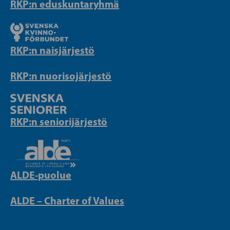
RKP:n eduskuntaryhmä
RKP:n naisjärjestö
RKP:n nuorisojärjestö
RKP:n seniorijärjestö
ALDE-puolue
ALDE – Charter of Values