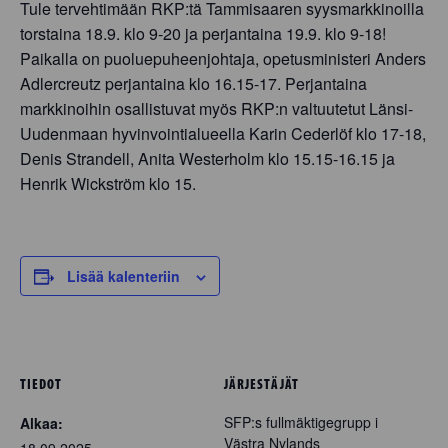
Tule tervehtimään RKP:tä Tammisaaren syysmarkkinoilla
torstaina 18.9. klo 9-20 ja perjantaina 19.9. klo 9-18!
Paikalla on puoluepuheenjohtaja, opetusministeri Anders
Adlercreutz perjantaina klo 16.15-17. Perjantaina
markkinoihin osallistuvat myös RKP:n valtuutetut Länsi-
Uudenmaan hyvinvointialueella Karin Cederlöf klo 17-18,
Denis Strandell, Anita Westerholm klo 15.15-16.15 ja
Henrik Wickström klo 15.
Lisää kalenteriin
TIEDOT
JÄRJESTÄJÄT
SFP:s fullmäktigegrupp i
Alkaa:
Västra Nylands
18.09.2025