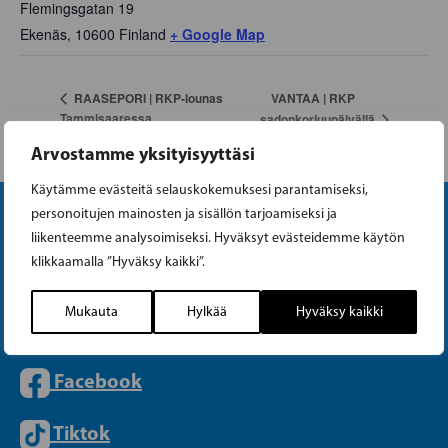
Flemingsgatan 19
Ekenäs
,
10600
Finland
+ Google Map
VANTAA | RKP
RAASEPORI | RKP-lounas
Tammisaaressa
sadonkorjuupäivällä
Arvostamme yksityisyyttäsi
Käytämme evästeitä selauskokemuksesi parantamiseksi,
personoitujen mainosten ja sisällön tarjoamiseksi ja
liikenteemme analysoimiseksi. Hyväksyt evästeidemme käytön
klikkaamalla ”Hyväksy kaikki”.
Mukauta
Hylkää
Hyväksy kaikki
Instagram
Facebook
Tiktok