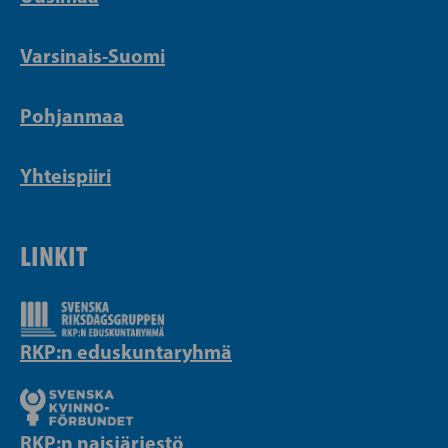
Varsinais-Suomi
Pohjanmaa
Yhteispiiri
LINKIT
RKP:n eduskuntaryhmä
RKP:n naisjärjestö