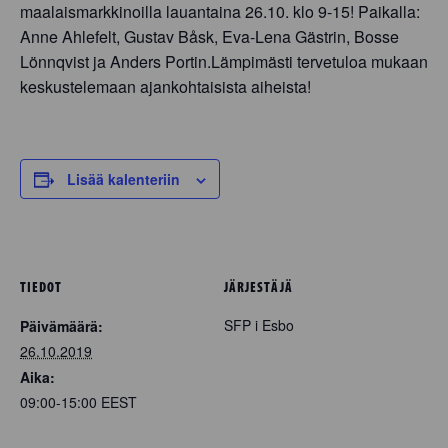
maalaismarkkinoilla lauantaina 26.10. klo 9-15! Paikalla:
Anne Ahlefelt, Gustav Båsk, Eva-Lena Gästrin, Bosse
Lönnqvist ja Anders Portin.Lämpimästi tervetuloa mukaan
keskustelemaan ajankohtaisista aiheista!
Lisää kalenteriin
TIEDOT
JÄRJESTÄJÄ
SFP i Esbo
Päivämäärä:
26.10.2019
Aika:
09:00-15:00
EEST