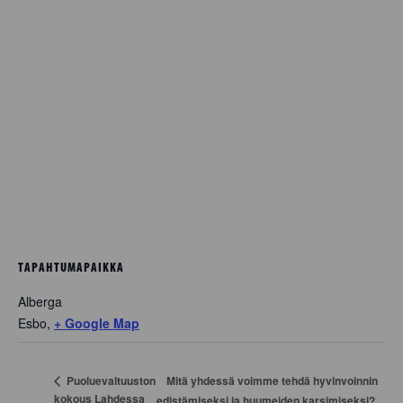
TAPAHTUMAPAIKKA
Alberga
Esbo
,
+ Google Map
Mitä yhdessä voimme tehdä hyvinvoinnin
Puoluevaltuuston
kokous Lahdessa
edistämiseksi ja huumeiden karsimiseksi?