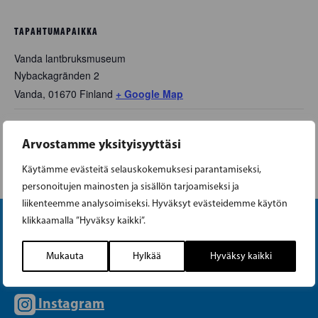
TAPAHTUMAPAIKKA
Vanda lantbruksmuseum
Nybackagränden 2
Vanda
,
01670
Finland
+ Google Map
RKP Inkoo vuosikokous
RKP Keski-Vantaan vuosikokous
Arvostamme yksityisyyttäsi
Käytämme evästeitä selauskokemuksesi parantamiseksi,
personoitujen mainosten ja sisällön tarjoamiseksi ja
liikenteemme analysoimiseksi. Hyväksyt evästeidemme käytön
klikkaamalla ”Hyväksy kaikki”.
Mukauta
Hylkää
Hyväksy kaikki
Instagram