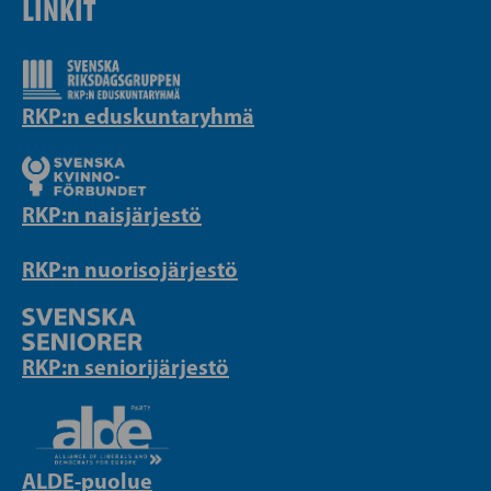
LINKIT
RKP:n eduskuntaryhmä
RKP:n naisjärjestö
RKP:n nuorisojärjestö
RKP:n seniorijärjestö
ALDE-puolue