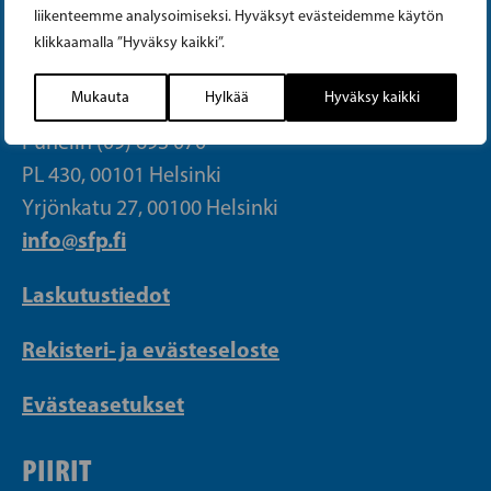
liikenteemme analysoimiseksi. Hyväksyt evästeidemme käytön
klikkaamalla ”Hyväksy kaikki”.
PUOLUETOIMISTO
Mukauta
Hylkää
Hyväksy kaikki
Puhelin (09) 693 070
PL 430, 00101 Helsinki
Yrjönkatu 27, 00100 Helsinki
info@sfp.fi
Laskutustiedot
Rekisteri- ja evästeseloste
Evästeasetukset
PIIRIT