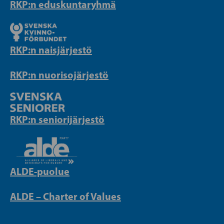
RKP:n eduskuntaryhmä
RKP:n naisjärjestö
RKP:n nuorisojärjestö
RKP:n seniorijärjestö
ALDE-puolue
ALDE – Charter of Values