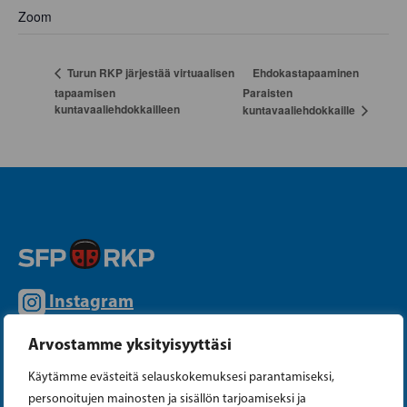
Zoom
Ehdokastapaaminen
Turun RKP järjestää virtuaalisen
tapaamisen
Paraisten
kuntavaaliehdokkailleen
kuntavaaliehdokkaille
Instagram
Arvostamme yksityisyyttäsi
Facebook
Käytämme evästeitä selauskokemuksesi parantamiseksi,
Tiktok
personoitujen mainosten ja sisällön tarjoamiseksi ja