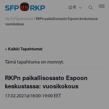
sfp.fi
/
Tapahtumat
/
RKPn paikallisosasto Espoon keskustassa:
vuosikokous
« Kaikki Tapahtumat
Tämä tapahtuma on mennyt.
RKPn paikallisosasto Espoon
keskustassa: vuosikokous
17.02.2021@18:00
-
19:00
EET