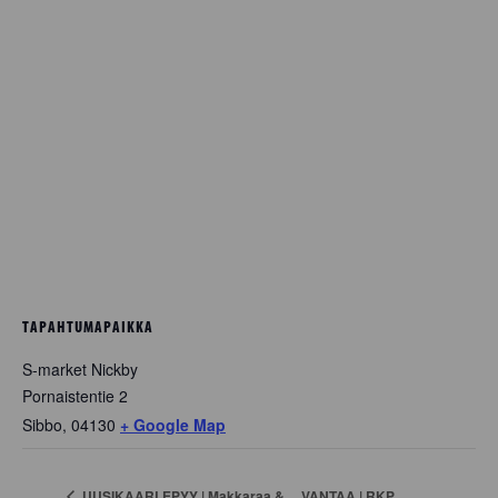
TAPAHTUMAPAIKKA
S-market Nickby
Pornaistentie 2
Sibbo
,
04130
+ Google Map
VANTAA | RKP
UUSIKAARLEPYY | Makkaraa &