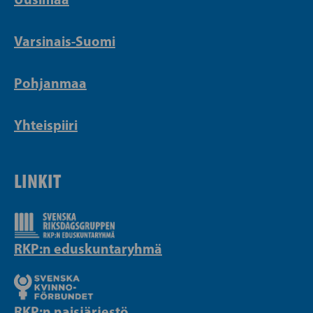
Varsinais-Suomi
Pohjanmaa
Yhteispiiri
LINKIT
RKP:n eduskuntaryhmä
RKP:n naisjärjestö