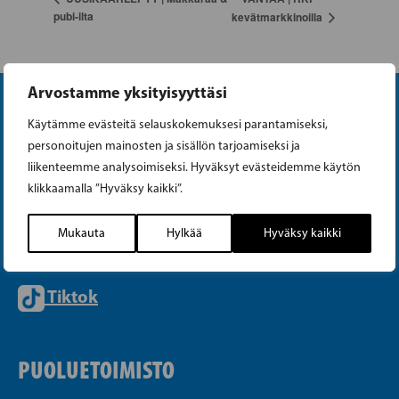
pubi-ilta
kevätmarkkinoilla
Arvostamme yksityisyyttäsi
Käytämme evästeitä selauskokemuksesi parantamiseksi,
personoitujen mainosten ja sisällön tarjoamiseksi ja
liikenteemme analysoimiseksi. Hyväksyt evästeidemme käytön
klikkaamalla ”Hyväksy kaikki”.
Instagram
Mukauta
Hylkää
Hyväksy kaikki
Facebook
Tiktok
PUOLUETOIMISTO