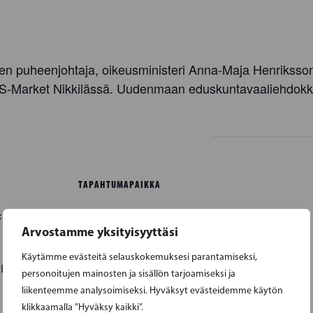
n puheenjohtaja, oikeusministeri Anna-Maja Henrikssoni
 S-Market Nikkilässä. Uudenmaan eduskuntavaaliehdokkaa
TAPAHTUMAPAIKKA
Cahvila, S-Market Nickby
:
Arvostamme yksityisyyttäsi
Borgnäsvägen 2
Nickby
,
04130
+ Google
Käytämme evästeitä selauskokemuksesi parantamiseksi,
Map
0
EEST
personoitujen mainosten ja sisällön tarjoamiseksi ja
liikenteemme analysoimiseksi. Hyväksyt evästeidemme käytön
klikkaamalla ”Hyväksy kaikki”.