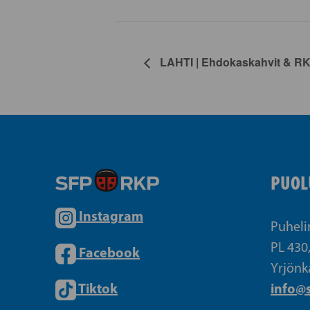
LAHTI | Ehdokaskahvit & R
PUOL
Instagram
Puheli
PL 430
Facebook
Yrjönk
Tiktok
info@s