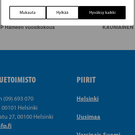
Mukauta
Hylkää
Hyväksy kaikki
KP Hämeen vuosikokous
KAUNIAINEN |
UETOIMISTO
PIIRIT
Helsinki
n (09) 693 070
, 00101 Helsinki
Uusimaa
atu 27, 00100 Helsinki
fp.fi
Varsinais-Suomi