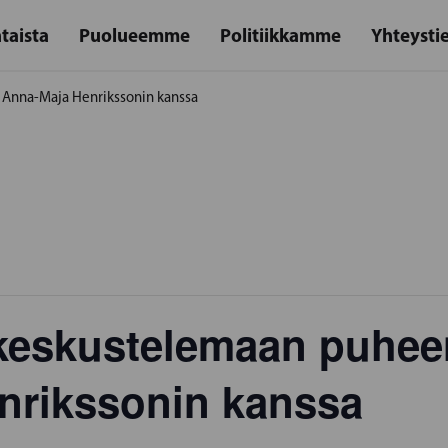
taista
Puolueemme
Politiikkamme
Yhteysti
 Anna-Maja Henrikssonin kanssa
 keskustelemaan puhee
nrikssonin kanssa