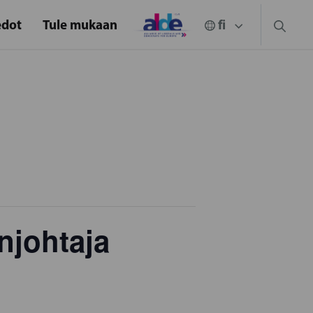
edot
Tule mukaan
njohtaja