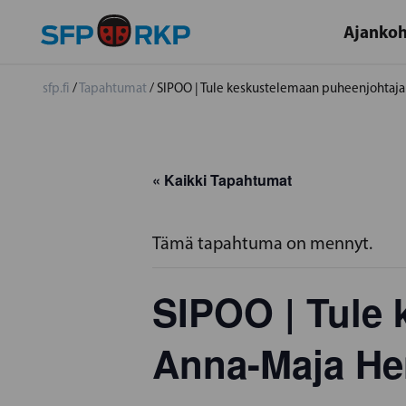
Ajankoh
sfp.fi
/
Tapahtumat
/
SIPOO | Tule keskustelemaan puheenjohtaja
« Kaikki Tapahtumat
Tämä tapahtuma on mennyt.
SIPOO | Tule
Anna-Maja He