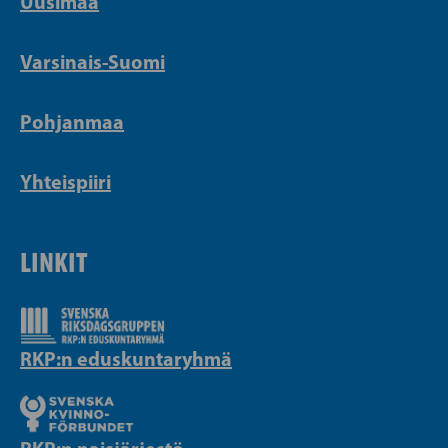
Uusimaa
Varsinais-Suomi
Pohjanmaa
Yhteispiiri
LINKIT
RKP:n eduskuntaryhmä