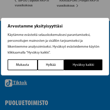
RAASEPORI | Pohjan RKP:n
SIPOO | Sipoon RKP:n
vuosikokous
vuosikokous
Arvostamme yksityisyyttäsi
Käytämme evästeitä selauskokemuksesi parantamiseksi,
personoitujen mainosten ja sisällön tarjoamiseksi ja
liikenteemme analysoimiseksi. Hyväksyt evästeidemme käytön
klikkaamalla ”Hyväksy kaikki”.
Instagram
Mukauta
Hylkää
Hyväksy kaikki
Facebook
Tiktok
PUOLUETOIMISTO