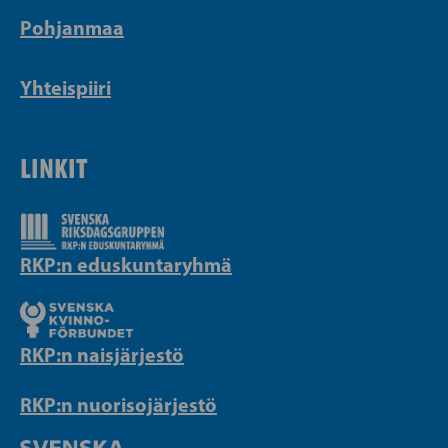
Pohjanmaa
Yhteispiiri
LINKIT
RKP:n eduskuntaryhmä
RKP:n naisjärjestö
RKP:n nuorisojärjestö