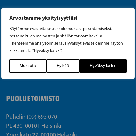
Arvostamme yksityisyyttäsi
Käytämme evästeitä selauskokemuksesi parantamiseksi,
personoitujen mainosten ja sisällön tarjoamiseksi ja
Instagram
liikenteemme analysoimiseksi. Hyväksyt evästeidemme käytön
klikkaamalla ”Hyväksy kaikki”.
Facebook
Mukauta
Hylkää
Hyväksy kaikki
Tiktok
PUOLUETOIMISTO
Puhelin (09) 693 070
PL 430, 00101 Helsinki
Yrjönkatu 27, 00100 Helsinki