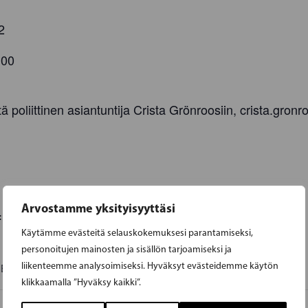
2
.00
 poliittinen asiantuntija Crista Grönroosiin, crista.gronr
Arvostamme yksityisyyttäsi
:
Käytämme evästeitä selauskokemuksesi parantamiseksi,
personoitujen mainosten ja sisällön tarjoamiseksi ja
liikenteemme analysoimiseksi. Hyväksyt evästeidemme käytön
0
EET
klikkaamalla ”Hyväksy kaikki”.