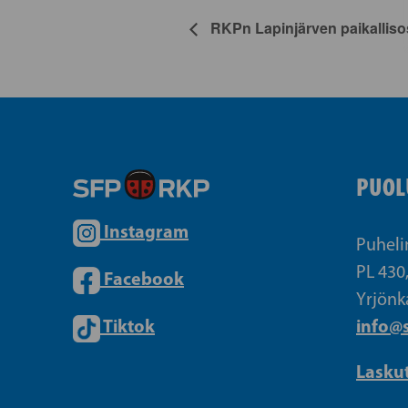
RKPn Lapinjärven paikallis
PUOL
Instagram
Puheli
PL 430
Facebook
Yrjönk
Tiktok
info@s
Lasku