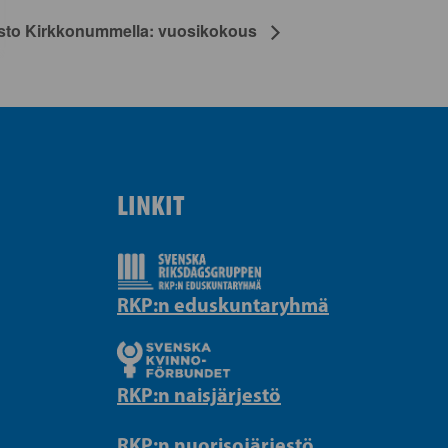
asto Kirkkonummella: vuosikokous
LINKIT
RKP:n eduskuntaryhmä
RKP:n naisjärjestö
RKP:n nuorisojärjestö