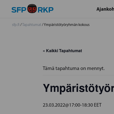
Ajankoh
sfp.fi
/
Tapahtumat
/
Ympäristötyöryhmän kokous
« Kaikki Tapahtumat
Tämä tapahtuma on mennyt.
Ympäristötyö
23.03.2022@17:00
-
18:30
EET