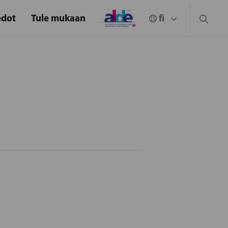
edot
Tule mukaan