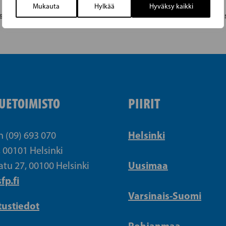
Mukauta
Hylkää
Hyväksy kaikki
osasto: vuosikokous
RKPn paikallisos
UETOIMISTO
PIIRIT
Helsinki
n (09) 693 070
, 00101 Helsinki
Uusimaa
atu 27, 00100 Helsinki
fp.fi
Varsinais-Suomi
tustiedot
Pohjanmaa