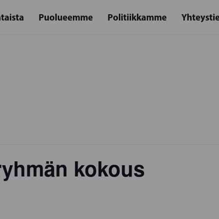
taista
Puolueemme
Politiikkamme
Yhteysti
ryhmän kokous