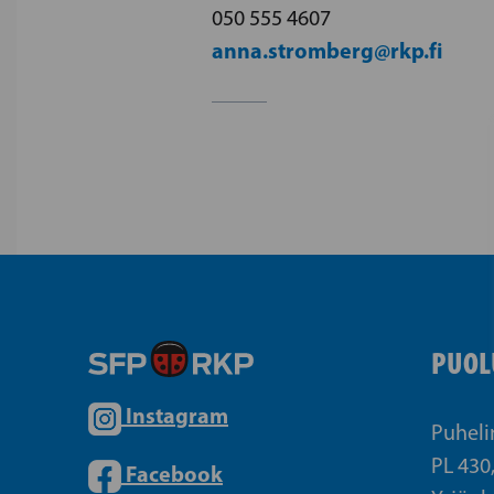
050 555 4607
anna.stromberg@rkp.fi
PUOL
Instagram
Puheli
PL 430
Facebook