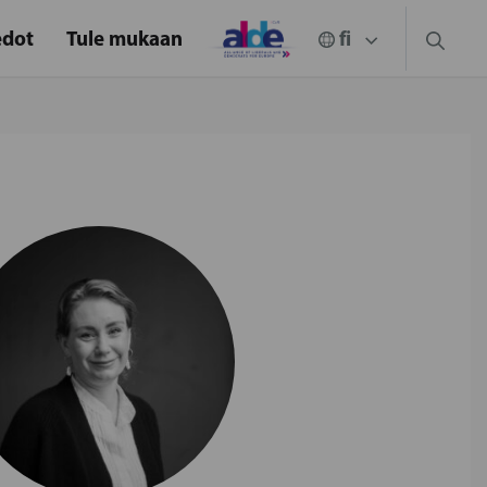
edot
Tule mukaan