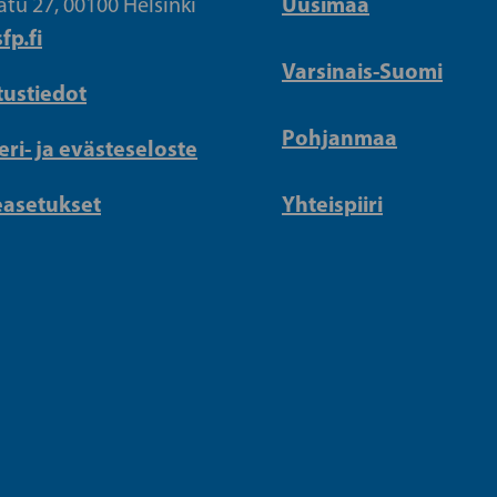
Uusimaa
atu 27, 00100 Helsinki
fp.fi
Varsinais-Suomi
tustiedot
Pohjanmaa
eri- ja evästeseloste
easetukset
Yhteispiiri