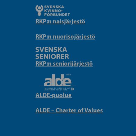
RKP:n naisjärjestö
RKP:n nuorisojärjestö
RKP:n seniorijärjestö
ALDE-puolue
ALDE – Charter of Values