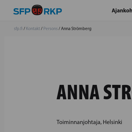
Ajankoh
sfp.fi
/
Kontakt
/
Persons
/
Anna Strömberg
ANNA ST
Toiminnanjohtaja, Helsinki