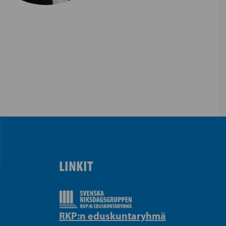
LINKIT
RKP:n eduskuntaryhmä