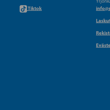
Yrjönk
Tiktok
info@s
Lasku
Rekist
Eväst