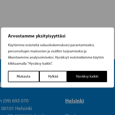
Arvostamme yksityisyyttäsi
Käytämme evästeitä selauskokemuksesi parantamiseksi,
personoitujen mainosten ja sisällön tarjoamiseksi ja
liikenteemme analysoimiseksi. Hyväksyt evästeidemme käytön
klikkaamalla ”Hyväksy kaikki”.
Mukauta
Hylkää
Hyväksy kaikki
UETOIMISTO
PIIRIT
Helsinki
n (09) 693 070
, 00101 Helsinki