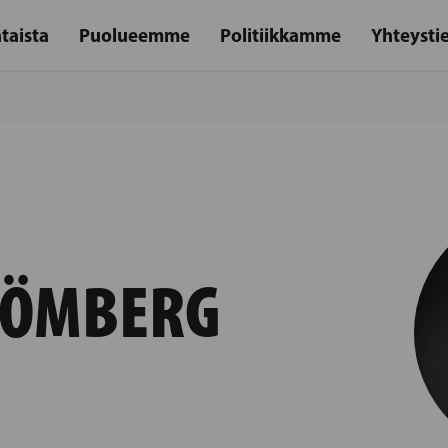
taista
Puolueemme
Politiikkamme
Yhteysti
RÖMBERG