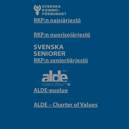
RKP:n naisjärjestö
RKP:n nuorisojärjestö
RKP:n seniorijärjestö
ALDE-puolue
ALDE – Charter of Values