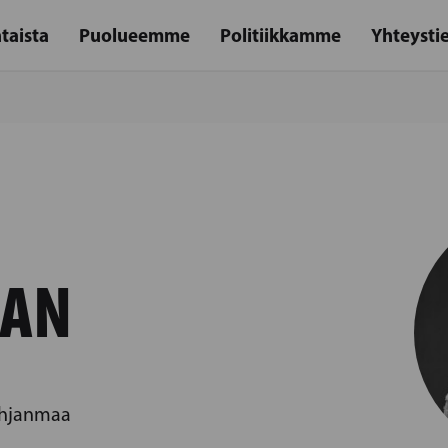
taista
Puolueemme
Politiikkamme
Yhteysti
MAN
Pohjanmaa