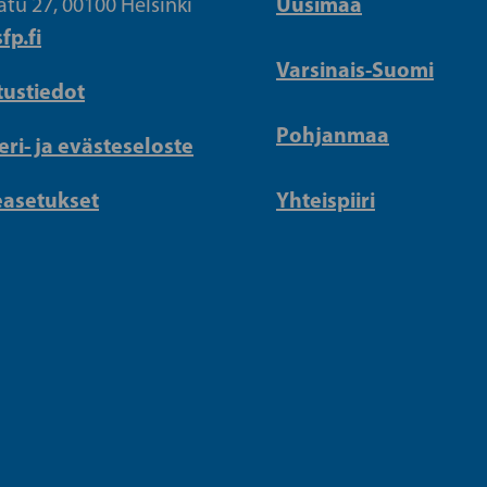
Uusimaa
atu 27, 00100 Helsinki
fp.fi
Varsinais-Suomi
tustiedot
Pohjanmaa
eri- ja evästeseloste
easetukset
Yhteispiiri