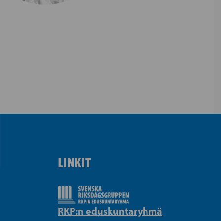
LINKIT
RKP:n eduskuntaryhmä