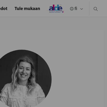
edot
Tule mukaan