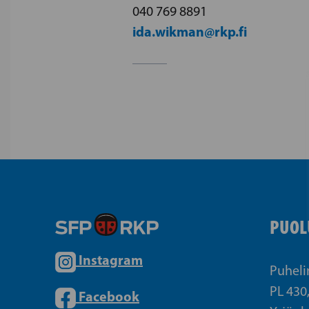
040 769 8891
ida.wikman@rkp.fi
PUOL
Instagram
Puheli
PL 430
Facebook