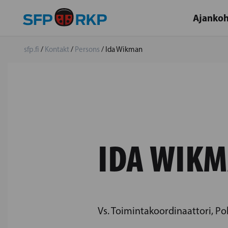
Ajankoh
sfp.fi
/
Kontakt
/
Persons
/
Ida Wikman
IDA WIK
Vs. Toimintakoordinaattori, 