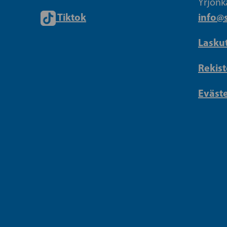
Yrjönk
Tiktok
info@s
Lasku
Rekist
Eväst