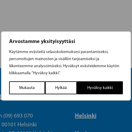
Arvostamme yksityisyyttäsi
Käytämme evästeitä selauskokemuksesi parantamiseksi,
personoitujen mainosten ja sisällön tarjoamiseksi ja
liikenteemme analysoimiseksi. Hyväksyt evästeidemme käytön
klikkaamalla ”Hyväksy kaikki”.
Mukauta
Hylkää
Hyväksy kaikki
UETOIMISTO
PIIRIT
Helsinki
n (09) 693 070
, 00101 Helsinki