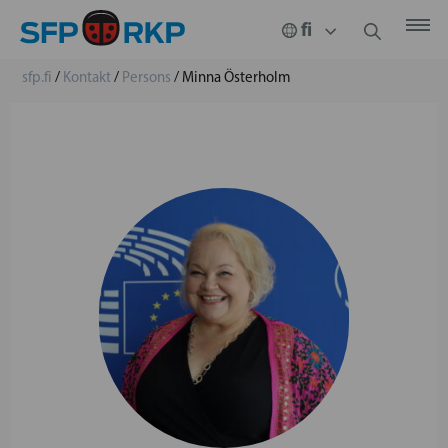
sfp.fi
/
Kontakt
/
Persons
/
Minna Österholm