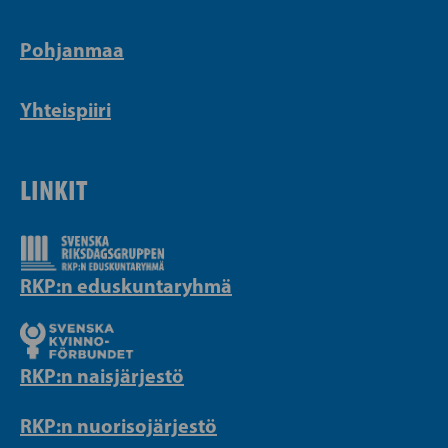
Pohjanmaa
Yhteispiiri
LINKIT
RKP:n eduskuntaryhmä
RKP:n naisjärjestö
RKP:n nuorisojärjestö