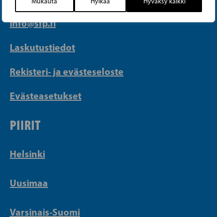
Mukauta
Hylkää
Hyväksy kaikki
Yrjönkatu 27, 00100 Helsinki
info@sfp.fi
Laskutustiedot
Rekisteri- ja evästeseloste
Evästeasetukset
PIIRIT
Helsinki
Uusimaa
Varsinais-Suomi