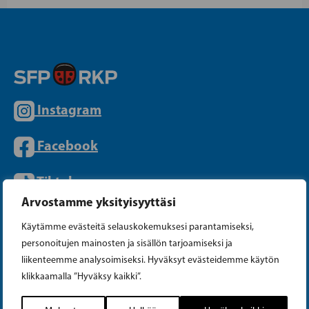
Instagram
Facebook
Tiktok
Arvostamme yksityisyyttäsi
Käytämme evästeitä selauskokemuksesi parantamiseksi,
PUOLUETOIMISTO
personoitujen mainosten ja sisällön tarjoamiseksi ja
liikenteemme analysoimiseksi. Hyväksyt evästeidemme käytön
klikkaamalla ”Hyväksy kaikki”.
Puhelin (09) 693 070
PL 430, 00101 Helsinki