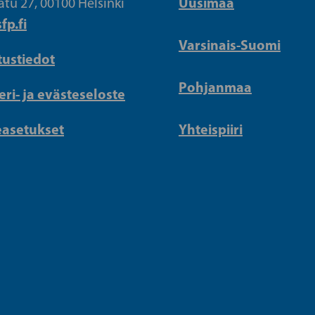
Uusimaa
atu 27, 00100 Helsinki
fp.fi
Varsinais-Suomi
tustiedot
Pohjanmaa
eri- ja evästeseloste
easetukset
Yhteispiiri