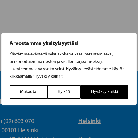
Arvostamme yksityisyyttäsi
Käytämme evästeitä selauskokemuksesi parantamiseksi,
personoitujen mainosten ja sisällön tarjoamiseksi ja
liikenteemme analysoimiseksi. Hyväksyt evästeidemme käytön
klikkaamalla ”Hyväksy kaikki”.
Mukauta
Hylkää
Hyväksy kaikki
UETOIMISTO
PIIRIT
Helsinki
n (09) 693 070
, 00101 Helsinki