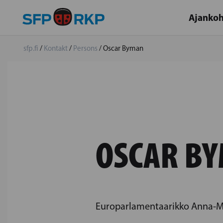
Ajankoh
sfp.fi
/
Kontakt
/
Persons
/
Oscar Byman
OSCAR B
Europarlamentaarikko Anna-Ma