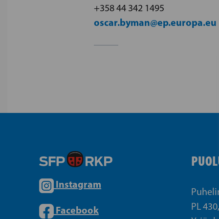
+358 44 342 1495
oscar.byman@ep.europa.eu
PUOL
Instagram
Puheli
PL 430
Facebook