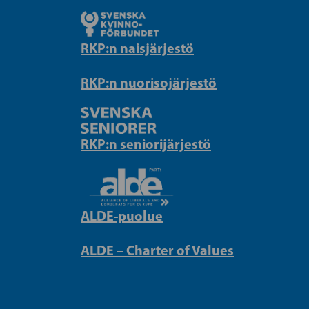
RKP:n naisjärjestö
RKP:n nuorisojärjestö
RKP:n seniorijärjestö
ALDE-puolue
ALDE – Charter of Values