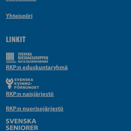
Yhteispiiri
LINKIT
RKP:n eduskuntaryhmä
RKP:n naisjärjestö
RKP:n nuorisojärjestö