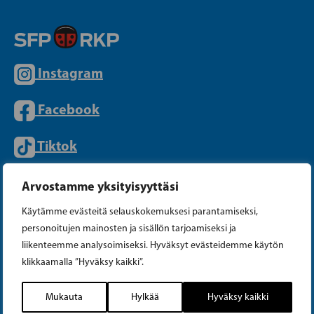
Instagram
Facebook
Tiktok
Arvostamme yksityisyyttäsi
PUOLUETOIMISTO
Käytämme evästeitä selauskokemuksesi parantamiseksi,
personoitujen mainosten ja sisällön tarjoamiseksi ja
Puhelin (09) 693 070
liikenteemme analysoimiseksi. Hyväksyt evästeidemme käytön
klikkaamalla ”Hyväksy kaikki”.
PL 430, 00101 Helsinki
Yrjönkatu 27, 00100 Helsinki
Mukauta
Hylkää
Hyväksy kaikki
info@sfp.fi