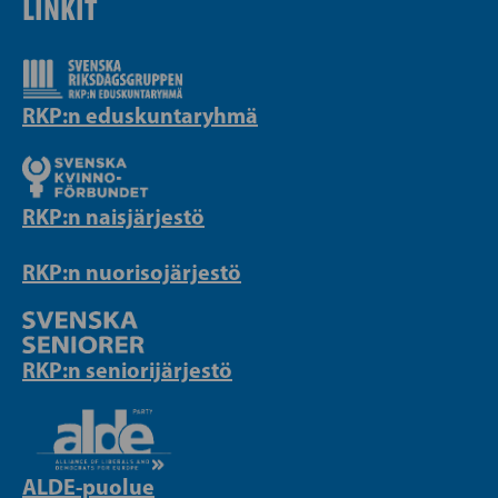
LINKIT
RKP:n eduskuntaryhmä
RKP:n naisjärjestö
RKP:n nuorisojärjestö
RKP:n seniorijärjestö
ALDE-puolue