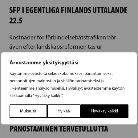
SFP I EGENTLIGA FINLANDS UTTALANDE
22.5
Kostnader för förbindelsebåtstrafiken bör
även efter landskapsreformen tas ur
statsbudgeten
Arvostamme yksityisyyttäsi
LUE EDELLINEN ARTIKKELI
Käytämme evästeitä selauskokemuksesi parantamiseksi,
personoitujen mainosten ja sisällön tarjoamiseksi ja
liikenteemme analysoimiseksi. Hyväksyt evästeidemme käytön
klikkaamalla ”Hyväksy kaikki”.
27.05.2017
Mukauta
Hylkää
Hyväksy kaikki
KIELIKYLPYOSAAMISEEN
PANOSTAMINEN TERVETULLUTTA