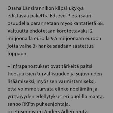
Osana Länsirannikon kilpailukykyä
edistävää pakettia Edsevö-Pietarsaari-
osuudella parannetaan myös kantatietä 68.
Valtuutta ehdotetaan korotettavaksi 2
miljoonalla eurolla 9,5 miljoonaan euroon
jotta vaihe 3- hanke saadaan saatettua
loppuun.
– Infrapanostukset ovat tärkeitä paitsi
tieosuuksien turvallisuuden ja sujuvuuden
lisäämiseksi, myös sen varmistamiseksi,
että voimme turvata elinkeinoelämän ja
yrittäjyyden edellytykset eri puolilla maata,
sanoo RKP:n puheenjohtaja,
opetusministeri Anders Adlercreutz.