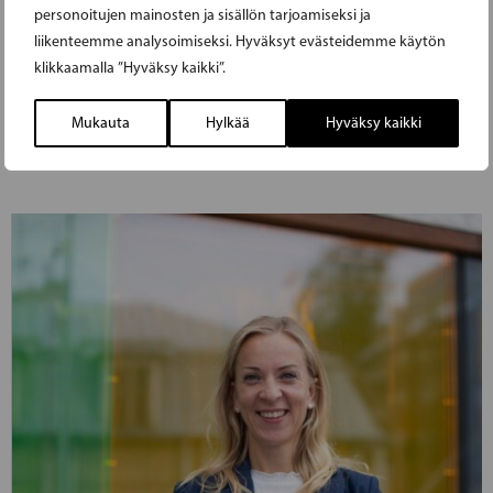
personoitujen mainosten ja sisällön tarjoamiseksi ja
päätettiin useista merkittävistä panostuksista,
liikenteemme analysoimiseksi. Hyväksyt evästeidemme käytön
jotka nyt saavat rahoitusta tämän vuoden
klikkaamalla ”Hyväksy kaikki”.
toisesta lisätalousarviosta.
Mukauta
Hylkää
Hyväksy kaikki
LUE EDELLINEN ARTIKKELI