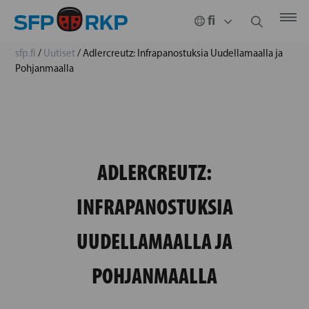
sfp.fi
/
Uutiset
/
Adlercreutz: Infrapanostuksia Uudellamaalla ja
Pohjanmaalla
ADLERCREUTZ:
INFRAPANOSTUKSIA
UUDELLAMAALLA JA
POHJANMAALLA