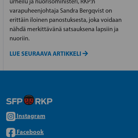
urheilu ja nuorisoministeri, RKP:n
varapuheenjohtaja Sandra Bergqvist on
erittäin iloinen panostuksesta, joka voidaan
nähdä merkittävänä satsauksena lapsiin ja
nuoriin.
LUE SEURAAVA ARTIKKELI
Instagram
Facebook