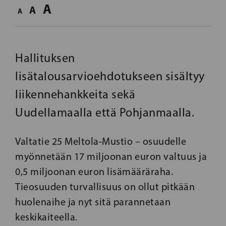
A
A
A
Hallituksen
lisätalousarvioehdotukseen sisältyy
liikennehankkeita sekä
Uudellamaalla että Pohjanmaalla.
Valtatie 25 Meltola-Mustio – osuudelle
myönnetään 17 miljoonan euron valtuus ja
0,5 miljoonan euron lisämääräraha.
Tieosuuden turvallisuus on ollut pitkään
huolenaihe ja nyt sitä parannetaan
keskikaiteella.