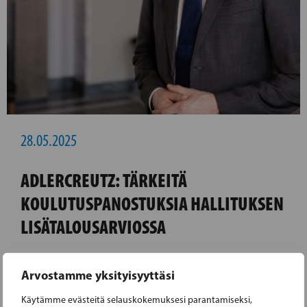
28.05.2025
ADLERCREUTZ: TÄRKEITÄ
KOULUTUSPANOSTUKSIA HALLITUKSEN
LISÄTALOUSARVIOSSA
Hallitus on tänään 28. toukokuuta antanut
Arvostamme yksityisyyttäsi
eduskunnalle toisen lisätalousarvionsa
Käytämme evästeitä selauskokemuksesi parantamiseksi,
vuodelle 2025. Kevään puoliväliriihessä