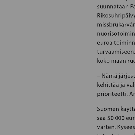
suunnataan Pak
Rikosuhripäivy
missbrukarvård
nuorisotoimin
euroa toiminn
turvaamiseen.
koko maan ruo
– Nämä järjest
kehittää ja va
prioriteetti, 
Suomen käyttä
saa 50 000 eur
varten. Kysees