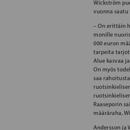
Wickström puol
vuonna saatu 
– On erittäin
monille nuoris
000 euron määr
tarpeita tarjo
Alue kasvaa ja
On myös todel
saa rahoitust
ruotsinkielis
ruotsinkielise
Raaseporin sa
määräraha, Wi
Andersson ja 