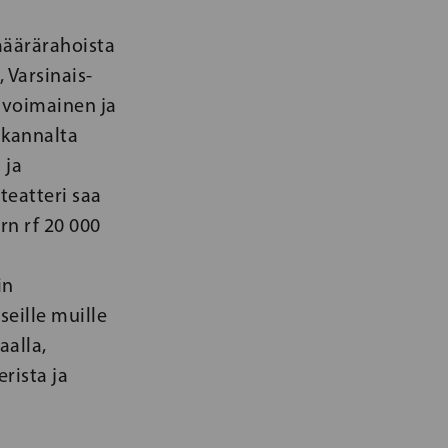
määrärahoista
 Varsinais-
nvoimainen ja
 kannalta
 ja
teatteri saa
rn rf 20 000
in
eille muille
aalla,
rista ja