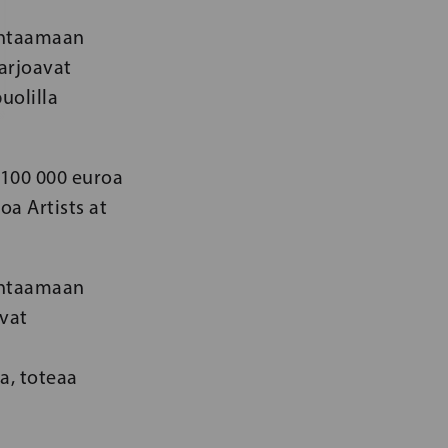
uuntaamaan
tarjoavat
uolilla
 100 000 euroa
oa Artists at
uuntaamaan
avat
a, toteaa