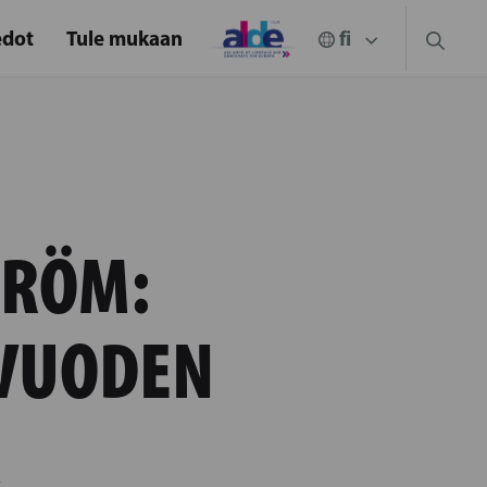
edot
Tule mukaan
TRÖM:
 VUODEN
A