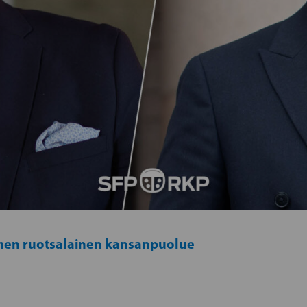
en ruotsalainen kansanpuolue