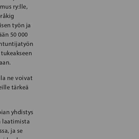
mus ry:lle,
pråkig
isen työn ja
ään 50 000
ntuntijatyön
 tukeakseen
aan.
la ne voivat
ille tärkeä
ian yhdistys
 laatimista
sa, ja se