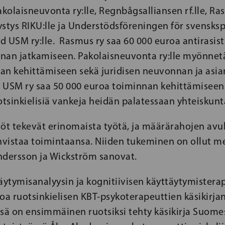
olaisneuvonta ry:lle, Regnbågsalliansen rf.lle, Ras
stys RIKU:lle ja Understödsföreningen för svensks
 USM ry:lle. Rasmus ry saa 60 000 euroa antirasist
nan jatkamiseen. Pakolaisneuvonta ry:lle myönnet
an kehittämiseen sekä juridisen neuvonnan ja asia
 USM ry saa 50 000 euroa toiminnan kehittämiseen
tsinkielisiä vankeja heidän palatessaan yhteiskunt
öt tekevät erinomaista työtä, ja määrärahojen avul
hvistaa toimintaansa. Niiden tukeminen on ollut me
Andersson ja Wickström sanovat.
ytymisanalyysin ja kognitiivisen käyttäytymisterap
oa ruotsinkielisen KBT-psykoterapeuttien käsikirjan
sä on ensimmäinen ruotsiksi tehty käsikirja Suomes