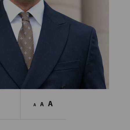
A
A
A