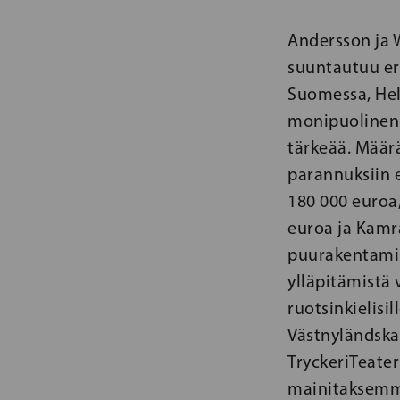
Andersson ja 
suuntautuu eri
Suomessa, Hels
monipuolinen 
tärkeää. Määr
parannuksiin 
180 000 euroa,
euroa ja Kamr
puurakentamis
ylläpitämistä 
ruotsinkielisi
Västnyländska
TryckeriTeater
mainitaksem