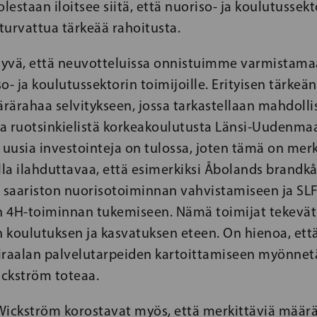
estaan iloitsee siitä, että nuoriso- ja koulutussekt
turvattua tärkeää rahoitusta.
 hyvä, että neuvotteluissa onnistuimme varmistama
o- ja koulutussektorin toimijoille. Erityisen tärkeä
ärahaa selvitykseen, jossa tarkastellaan mahdolli
ta ruotsinkielistä korkeakoulutusta Länsi-Uudenmaa
 uusia investointeja on tulossa, joten tämä on mer
la ilahduttavaa, että esimerkiksi Åbolands brandk
a saariston nuorisotoiminnan vahvistamiseen ja SL
en 4H-toiminnan tukemiseen. Nämä toimijat tekevät
n koulutuksen ja kasvatuksen eteen. On hienoa, et
iraalan palvelutarpeiden kartoittamiseen myönne
ckström toteaa.
Wickström korostavat myös, että merkittäviä määr