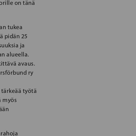
orille on tänä
an tukea
nä pidän 25
suuksia ja
n alueella.
kittävä avaus.
årsförbund ry
F
 tärkeää työtä
tä myös
tään
ärahoja