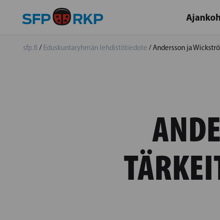
Ajankoh
sfp.fi
/
Eduskuntaryhmän lehdistötiedote
/
Andersson ja Wickströ
ANDE
TÄRKEI