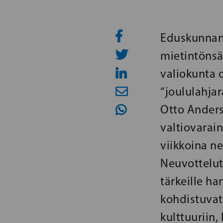
Eduskunnan 
mietintönsä
valiokunta 
“joululahja
Otto Anders
valtiovarain
viikkoina n
Neuvottelut 
tärkeille ha
kohdistuvat
kulttuuriin,