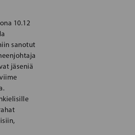
kona 10.12
la
iin sanotut
heenjohtaja
at jäseniä
 viime
a.
kielisille
rahat
siin,