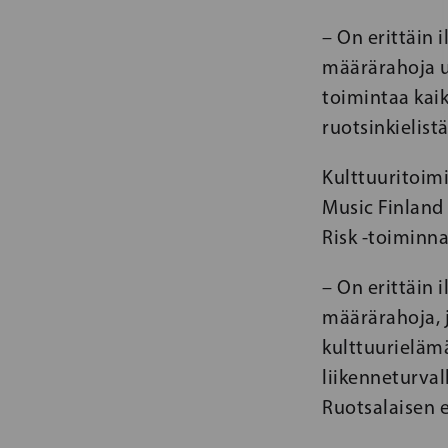
– On erittäin
määrärahoja use
toimintaa kaik
ruotsinkielis
Kulttuuritoim
Music Finland 
Risk -toiminn
– On erittäin
määrärahoja, j
kulttuurieläm
liikenneturval
Ruotsalaisen 