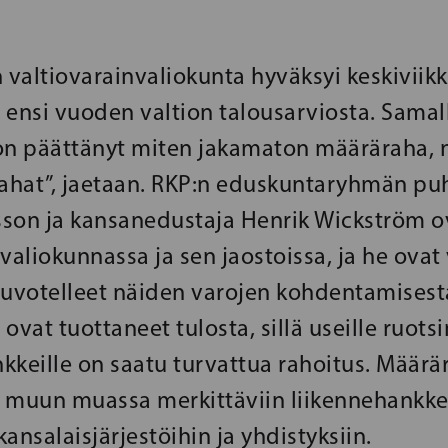
valtiovarainvaliokunta hyväksyi keskiviik
 ensi vuoden valtion talousarviosta. Samal
on päättänyt miten jakamaton määräraha, n
rahat”, jaetaan. RKP:n eduskuntaryhmän pu
son ja kansanedustaja Henrik Wickström ov
valiokunnassa ja sen jaostoissa, ja he ovat
euvotelleet näiden varojen kohdentamisest
ovat tuottaneet tulosta, sillä useille ruotsin
nkkeille on saatu turvattua rahoitus. Määrä
 muun muassa merkittäviin liikennehankkei
 kansalaisjärjestöihin ja yhdistyksiin.