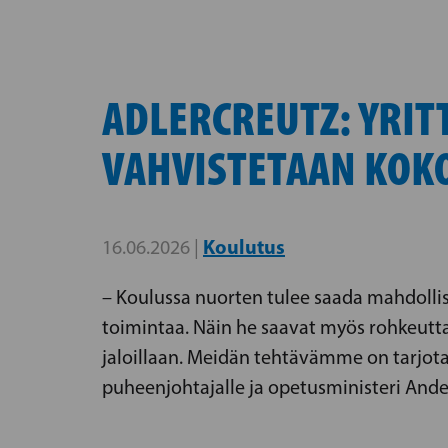
ADLERCREUTZ: YRIT
VAHVISTETAAN KOK
Koulutus
16.06.2026 |
– Koulussa nuorten tulee saada mahdol
toimintaa. Näin he saavat myös rohkeutta 
jaloillaan. Meidän tehtävämme on tarjot
puheenjohtajalle ja opetusministeri Ande