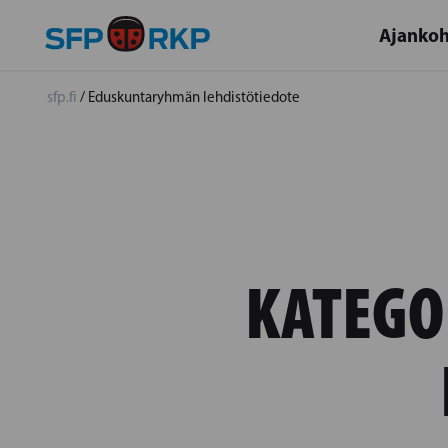
Ajankoh
sfp.fi
/
Eduskuntaryhmän lehdistötiedote
KATEGO