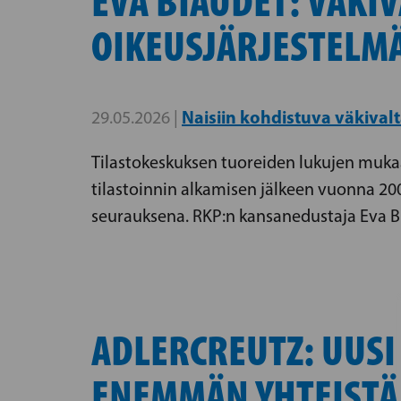
EVA BIAUDET: VÄKI
OIKEUSJÄRJESTELM
Naisiin kohdistuva väkival
29.05.2026 |
Tilastokeskuksen tuoreiden lukujen muka
tilastoinnin alkamisen jälkeen vuonna 2
seurauksena. RKP:n kansanedustaja Eva Bi
ADLERCREUTZ: UUSI
ENEMMÄN YHTEISTÄ