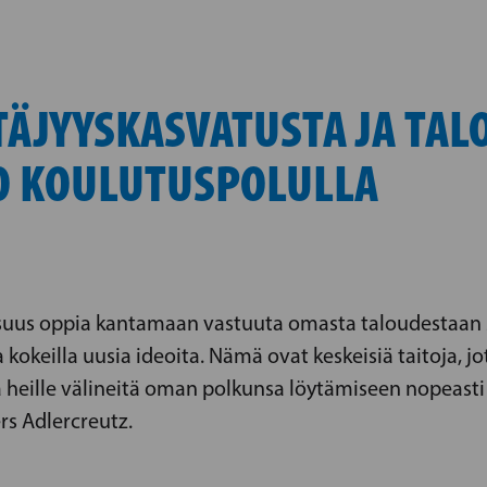
TÄJYYSKASVATUSTA JA TA
O KOULUTUSPOLULLA
lisuus oppia kantamaan vastuuta omasta taloudesta
kokeilla uusia ideoita. Nämä ovat keskeisiä taitoja, j
a heille välineitä oman polkunsa löytämiseen nopeas
rs Adlercreutz.