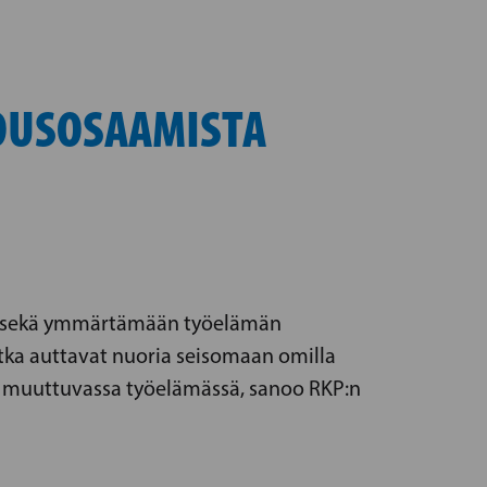
LOUSOSAAMISTA
an sekä ymmärtämään työelämän
otka auttavat nuoria seisomaan omilla
ti muuttuvassa työelämässä, sanoo RKP:n