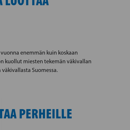
A LUOTTAA
ime vuonna enemmän kuin koskaan
on kuollut miesten tekemän väkivallan
a väkivallasta Suomessa.
TAA PERHEILLE