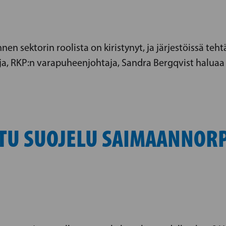
 sektorin roolista on kiristynyt, ja järjestöissä tehtä
aja, RKP:n varapuheenjohtaja, Sandra Bergqvist halu
TU SUOJELU SAIMAANNORP