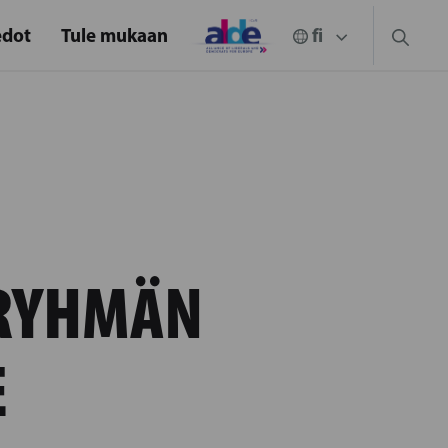
edot
Tule mukaan
RYHMÄN
E