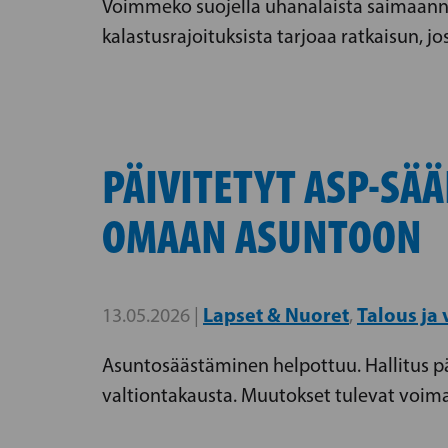
Voimmeko suojella uhanalaista saimaanno
kalastusrajoituksista tarjoaa ratkaisun, 
PÄIVITETYT ASP-SÄ
OMAAN ASUNTOON
Lapset & Nuoret
Talous ja
13.05.2026 |
,
Asuntosäästäminen helpottuu. Hallitus pä
valtiontakausta. Muutokset tulevat voima