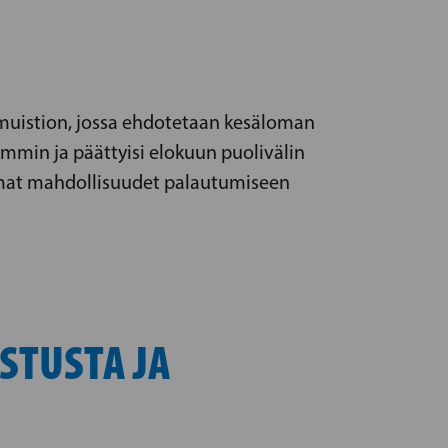
 muistion, jossa ehdotetaan kesäloman
emmin ja päättyisi elokuun puolivälin
emmat mahdollisuudet palautumiseen
STUSTA JA