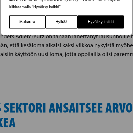
klikkaamalla ”Hyväksy kaikki”.
Mukauta
Hylkää
Hyväksy kaikki
Anders Adlercreutz on tänään lähettänyt lausunnoille
än, että kesäloma alkaisi kaksi viikkoa nykyistä myöh
aisiin käyttöön uusi loma, jotta oppilailla olisi par
 SEKTORI ANSAITSEE ARVO
KEA