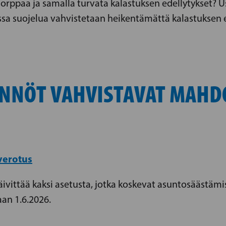
rppaa ja samalla turvata kalastuksen edellytykset? U
jossa suojelua vahvistetaan heikentämättä kalastuksen e
ÄNNÖT VAHVISTAVAT MAHD
 verotus
ivittää kaksi asetusta, jotka koskevat asuntosäästämi
an 1.6.2026.