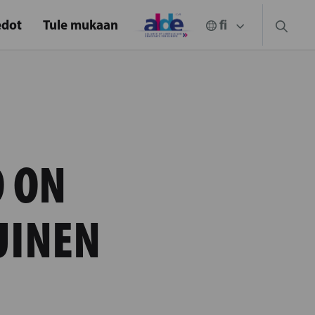
edot
Tule mukaan
 ON
UINEN