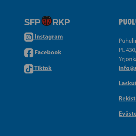
PUOL
Instagram
Puheli
PL 430
Facebook
Yrjönk
Tiktok
info@s
Lasku
Rekist
Eväst