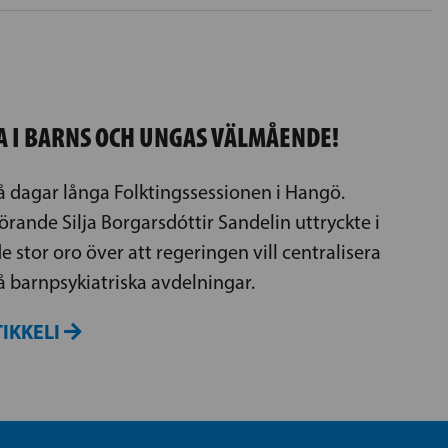
RA I BARNS OCH UNGAS VÄLMÅENDE!
å dagar långa Folktingssessionen i Hangö.
örande Silja Borgarsdóttir Sandelin uttryckte i
 stor oro över att regeringen vill centralisera
 barnpsykiatriska avdelningar.
IKKELI