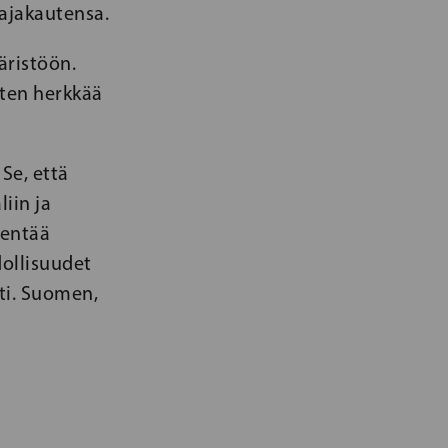
ajakautensa.
äristöön.
iten herkkää
Se, että
iin ja
kentää
ollisuudet
ti. Suomen,