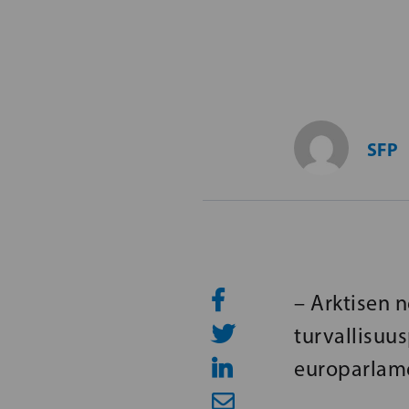
SFP
– Arktisen 
turvallisuus
europarlame