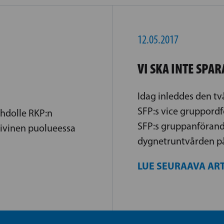
12.05.2017
VI SKA INTE SPA
Idag inleddes den tv
SFP:s vice gruppordf
hdolle RKP:n
SFP:s gruppanförande
iivinen puolueessa
dygnetruntvården på
LUE SEURAAVA ART