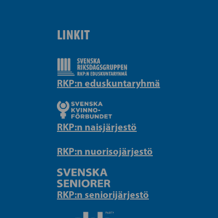
LINKIT
RKP:n eduskuntaryhmä
RKP:n naisjärjestö
RKP:n nuorisojärjestö
RKP:n seniorijärjestö