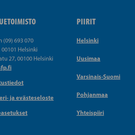
UETOIMISTO
PIIRIT
Helsinki
n (09) 693 070
, 00101 Helsinki
Uusimaa
atu 27, 00100 Helsinki
fp.fi
Varsinais-Suomi
tustiedot
Pohjanmaa
eri- ja evästeseloste
easetukset
Yhteispiiri