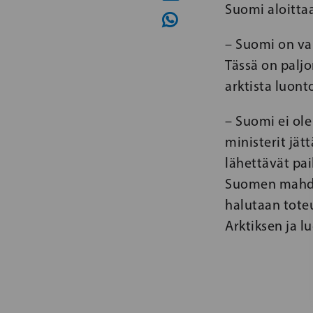
Suomi aloitta
– Suomi on va
Tässä on palj
arktista luont
– Suomi ei ole
ministerit jät
lähettävät pai
Suomen mahdol
halutaan tote
Arktiksen ja l