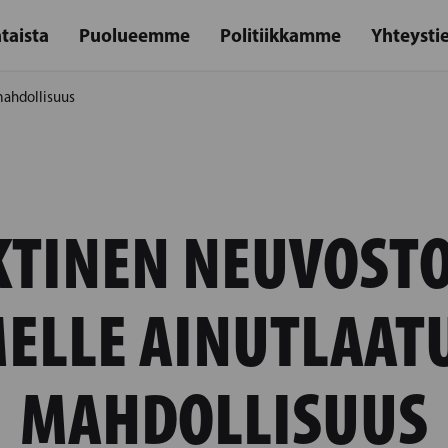
taista
Puolueemme
Politiikkamme
Yhteysti
mahdollisuus
KTINEN NEUVOSTO
ELLE AINUTLAAT
MAHDOLLISUUS