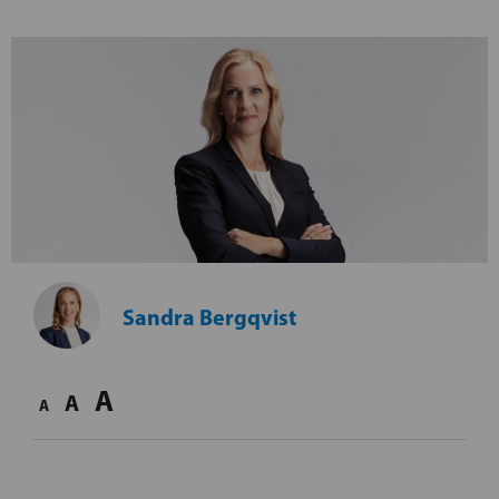
Sandra Bergqvist
A
A
A