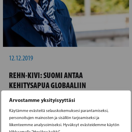
12.12.2019
REHN-KIVI: SUOMI ANTAA
KEHITYSAPUA GLOBAALIIN
ROKOTUSTYÖHÖN
Arvostamme yksityisyyttäsi
Eduskunnan valtiovarainkunta on saanut
Käytämme evästeitä selauskokemuksesi parantamiseksi,
personoitujen mainosten ja sisällön tarjoamiseksi ja
mietintönsä ensi vuoden talousarviosta
liikenteemme analysoimiseksi. Hyväksyt evästeidemme käytön
valmiiksi. Siinä ehdotetaan ensimmäistä
klikkaamalla ”Hyväksy kaikki”.