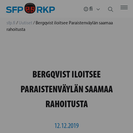
sfp.fi
/
Uutiset
/
Bergqvist iloitsee Paraistenväylän saamaa
rahoitusta
BERGQVIST ILOITSEE
PARAISTENVÄYLÄN SAAMAA
RAHOITUSTA
12.12.2019