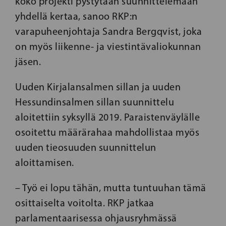
koko projekti pystytään suunnittelemaan
yhdellä kertaa, sanoo RKP:n
varapuheenjohtaja Sandra Bergqvist, joka
on myös liikenne- ja viestintävaliokunnan
jäsen.
Uuden Kirjalansalmen sillan ja uuden
Hessundinsalmen sillan suunnittelu
aloitettiin syksyllä 2019. Paraistenväylälle
osoitettu määrärahaa mahdollistaa myös
uuden tieosuuden suunnittelun
aloittamisen.
– Työ ei lopu tähän, mutta tuntuuhan tämä
osittaiselta voitolta. RKP jatkaa
parlamentaarisessa ohjausryhmässä