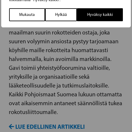
kertaa määrärahaa maailmanlaajuiselle
rokotusliittoumalle Gaville osana
Mukauta
Hylkää
Hyväksy kaikki
kehitysapubudjettia. Rokotusliittouma on
maailman suurin rokotteiden ostaja, joka
suuren volyymin ansiosta pystyy tarjoamaan
köyhille maille rokotteita huomattavasti
halvemmalla, kuin avoimilla markkinoilla.
Gavi toimii yhteistyöfoorumina valtioille,
yrityksille ja organisaatioille sekä
lääketeollisuudelle ja tutkimuslaitoksille.
Kaikki Pohjoismaat Suomea lukuun ottamatta
ovat aikaisemmin antaneet säännöllistä tukea
rokotusliittoumalle.
LUE EDELLINEN ARTIKKELI