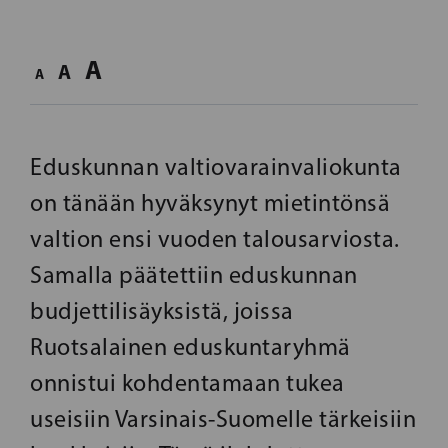
A
A
A
Eduskunnan valtiovarainvaliokunta
on tänään hyväksynyt mietintönsä
valtion ensi vuoden talousarviosta.
Samalla päätettiin eduskunnan
budjettilisäyksistä, joissa
Ruotsalainen eduskuntaryhmä
onnistui kohdentamaan tukea
useisiin Varsinais-Suomelle tärkeisiin