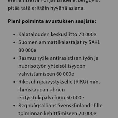
etenemisestä Pohjanlahdelle. Bergqvist
pitää tätä erittäin hyvänä asiana.
Pieni poiminta avustuksen saajista:
Kalatalouden keskusliitto 70 000e
Suomen ammattikalastajat ry SAKL
80 000e
Rasmus ry:lle antirasistisen työn ja
nuorisotyön yhteisöllisyyden
vahvistamiseen 60 000e
Rikosuhripäivystykselle (RIKU) mm.
ihmiskaupan uhrien
erityistukipalveluun 50 000e
Regnbågsallians Svenskfinland rf:lle
toiminnan kehittämiseen 20 000e