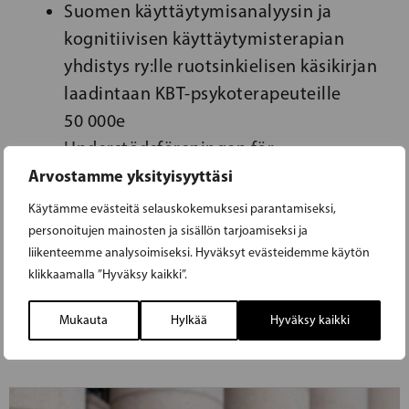
Suomen käyttäytymisanalyysin ja
kognitiivisen käyttäytymisterapian
yhdistys ry:lle ruotsinkielisen käsikirjan
laadintaan KBT-psykoterapeuteille
50 000e
Understödsföreningen för
svenskspråkig missbrukarvård rf:lle
Arvostamme yksityisyyttäsi
toiminnan kehittämiseen
Käytämme evästeitä selauskokemuksesi parantamiseksi,
ruotsinkielisten vankien tukemisessa
personoitujen mainosten ja sisällön tarjoamiseksi ja
liikenteemme analysoimiseksi. Hyväksyt evästeidemme käytön
yhteiskuntaan palaamisessa 50 000e
klikkaamalla ”Hyväksy kaikki”.
Mukauta
Hylkää
Hyväksy kaikki