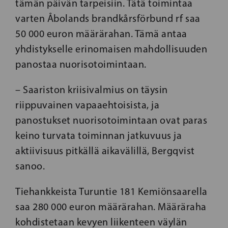
tämän päivän tarpeisiin. Tätä toimintaa
varten Åbolands brandkårsförbund rf saa
50 000 euron määrärahan. Tämä antaa
yhdistykselle erinomaisen mahdollisuuden
panostaa nuorisotoimintaan.
– Saariston kriisivalmius on täysin
riippuvainen vapaaehtoisista, ja
panostukset nuorisotoimintaan ovat paras
keino turvata toiminnan jatkuvuus ja
aktiivisuus pitkällä aikavälillä, Bergqvist
sanoo.
Tiehankkeista Turuntie 181 Kemiönsaarella
saa 280 000 euron määrärahan. Määräraha
kohdistetaan kevyen liikenteen väylän