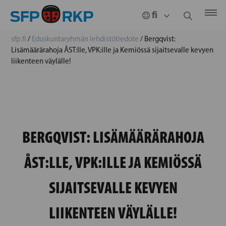
sfp.fi
/
Eduskuntaryhmän lehdistötiedote
/
Bergqvist:
Lisämäärärahoja ÅST:lle, VPK:ille ja Kemiössä sijaitsevalle kevyen
liikenteen väylälle!
BERGQVIST: LISÄMÄÄRÄRAHOJA
ÅST:LLE, VPK:ILLE JA KEMIÖSSÄ
SIJAITSEVALLE KEVYEN
LIIKENTEEN VÄYLÄLLE!