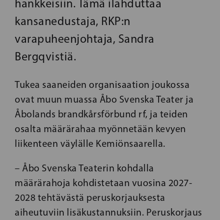
hankkeisiin. Tämä ilahduttaa
kansanedustaja, RKP:n
varapuheenjohtaja, Sandra
Bergqvistiä.
Tukea saaneiden organisaation joukossa
ovat muun muassa Åbo Svenska Teater ja
Åbolands brandkårsförbund rf, ja teiden
osalta määrärahaa myönnetään kevyen
liikenteen väylälle Kemiönsaarella.
– Åbo Svenska Teaterin kohdalla
määrärahoja kohdistetaan vuosina 2027-
2028 tehtävästä peruskorjauksesta
aiheutuviin lisäkustannuksiin. Peruskorjaus