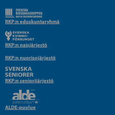
RKP:n eduskuntaryhmä
RKP:n naisjärjestö
RKP:n nuorisojärjestö
RKP:n seniorijärjestö
ALDE-puolue