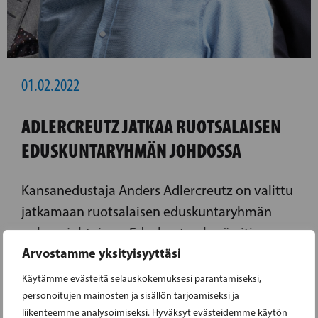
01.02.2022
ADLERCREUTZ JATKAA RUOTSALAISEN
EDUSKUNTARYHMÄN JOHDOSSA
Kansanedustaja Anders Adlercreutz on valittu
jatkamaan ruotsalaisen eduskuntaryhmän
puheenjohtajana. Eduskuntaryhmä piti
Arvostamme yksityisyyttäsi
järjestäytymiskokouksensa tänään tiistaina,
kun eduskunta totesi uusien valtiopäivien
Käytämme evästeitä selauskokemuksesi parantamiseksi,
alkaneiksi - viimeistä kertaa tällä
personoitujen mainosten ja sisällön tarjoamiseksi ja
liikenteemme analysoimiseksi. Hyväksyt evästeidemme käytön
vaalikaudella.