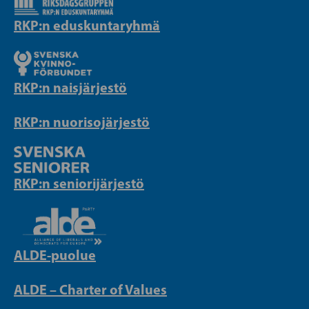
RKP:n eduskuntaryhmä
RKP:n naisjärjestö
RKP:n nuorisojärjestö
RKP:n seniorijärjestö
ALDE-puolue
ALDE – Charter of Values