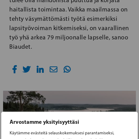
tulee olla mahdollista puuttua ja korjata
haitallista toimintaa. Vaikka maailmassa on
tehty väsymättömästi työtä esimerkiksi
lapsityövoiman kitkemiseksi, on vaarallinen
työ yhä arkea 79 miljoonalle lapselle, sanoo
Biaudet.
Arvostamme yksityisyyttäsi
Käytämme evästeitä selauskokemuksesi parantamiseksi,