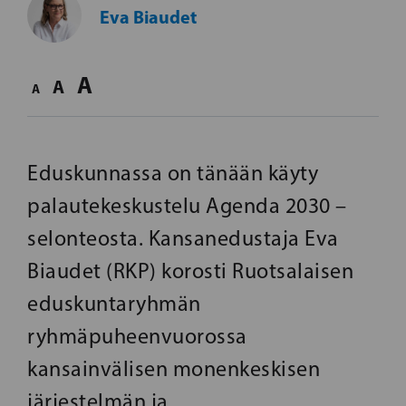
Eva Biaudet
A
A
A
Eduskunnassa on tänään käyty
palautekeskustelu Agenda 2030 –
selonteosta. Kansanedustaja Eva
Biaudet (RKP) korosti Ruotsalaisen
eduskuntaryhmän
ryhmäpuheenvuorossa
kansainvälisen monenkeskisen
järjestelmän ja