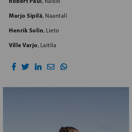
Robert Paul
, Raisio
Marjo Sipilä
, Naantali
Henrik Solin
, Lieto
Ville Varjo
, Laitila