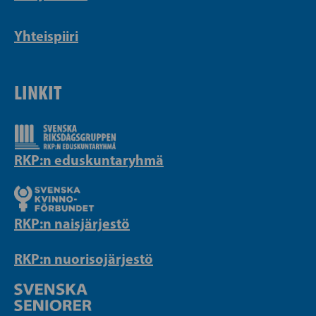
Yhteispiiri
LINKIT
RKP:n eduskuntaryhmä
RKP:n naisjärjestö
RKP:n nuorisojärjestö