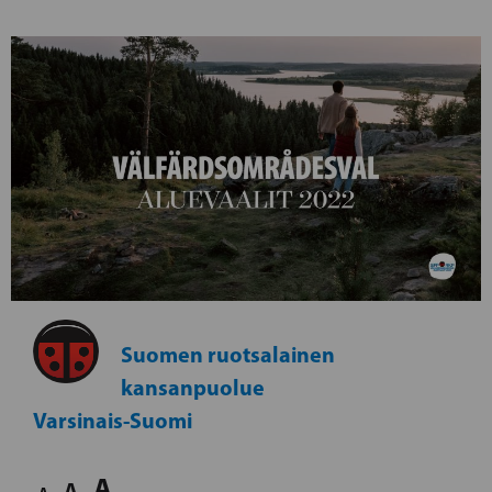
Suomen ruotsalainen
kansanpuolue
Varsinais-Suomi
A
A