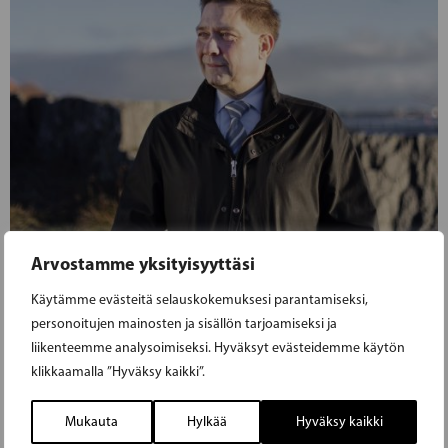
Arvostamme yksityisyyttäsi
Käytämme evästeitä selauskokemuksesi parantamiseksi,
13.11.2021
personoitujen mainosten ja sisällön tarjoamiseksi ja
liikenteemme analysoimiseksi. Hyväksyt evästeidemme käytön
BLOMQVIST: ISÄNPÄIVÄ JA TASA-
klikkaamalla ”Hyväksy kaikki”.
ARVOINEN VANHEMMUUS TÄRKEITÄ
Mukauta
Hylkää
Hyväksy kaikki
YMPÄRI VUODEN