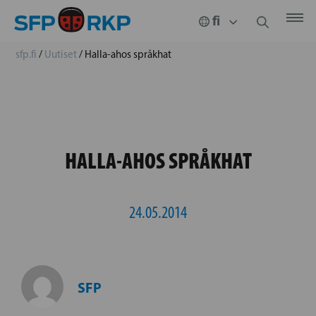
sfp.fi
/
Uutiset
/
Halla-ahos språkhat
HALLA-AHOS SPRÅKHAT
24.05.2014
SFP