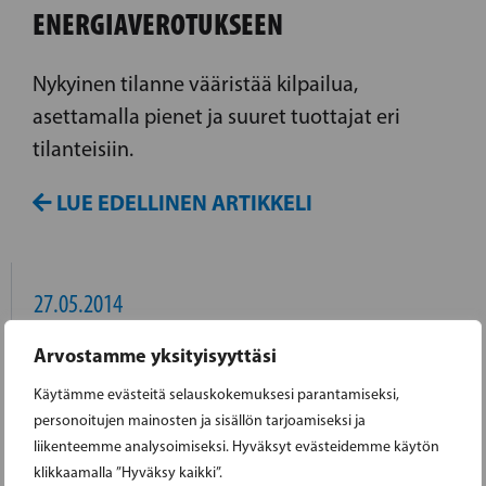
ENERGIAVEROTUKSEEN
Nykyinen tilanne vääristää kilpailua,
asettamalla pienet ja suuret tuottajat eri
tilanteisiin.
LUE EDELLINEN ARTIKKELI
27.05.2014
Arvostamme yksityisyyttäsi
FAKTA OM EU-VALET
Käytämme evästeitä selauskokemuksesi parantamiseksi,
personoitujen mainosten ja sisällön tarjoamiseksi ja
Sammanfattning av de viktigaste siffrorna i
liikenteemme analysoimiseksi. Hyväksyt evästeidemme käytön
EU-valet
klikkaamalla ”Hyväksy kaikki”.