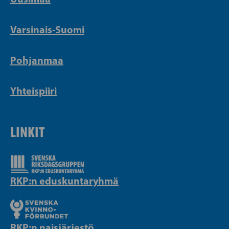
Varsinais-Suomi
Pohjanmaa
Yhteispiiri
LINKIT
RKP:n eduskuntaryhmä
RKP:n naisjärjestö