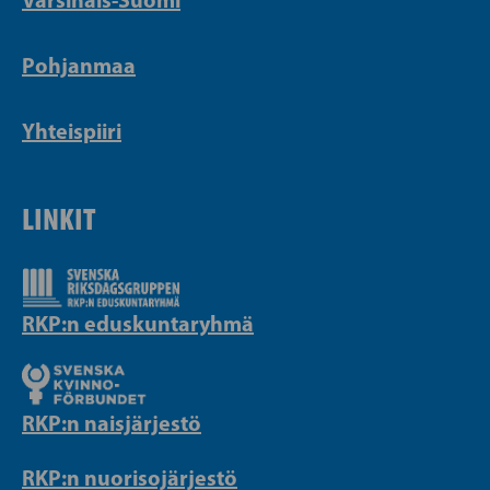
Pohjanmaa
Yhteispiiri
LINKIT
RKP:n eduskuntaryhmä
RKP:n naisjärjestö
RKP:n nuorisojärjestö