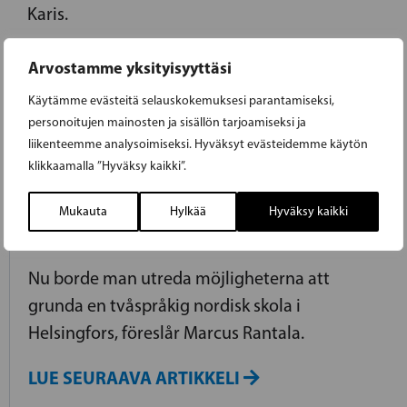
Karis.
LUE EDELLINEN ARTIKKELI
Arvostamme yksityisyyttäsi
Käytämme evästeitä selauskokemuksesi parantamiseksi,
personoitujen mainosten ja sisällön tarjoamiseksi ja
20.01.2014
liikenteemme analysoimiseksi. Hyväksyt evästeidemme käytön
klikkaamalla ”Hyväksy kaikki”.
RANTALA: EN NORDISK SKOLA TILL
Mukauta
Hylkää
Hyväksy kaikki
HELSINGFORS
Nu borde man utreda möjligheterna att
grunda en tvåspråkig nordisk skola i
Helsingfors, föreslår Marcus Rantala.
LUE SEURAAVA ARTIKKELI