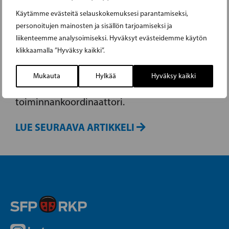
Käytämme evästeitä selauskokemuksesi parantamiseksi,
HANNA BACKMAN NY
personoitujen mainosten ja sisällön tarjoamiseksi ja
liikenteemme analysoimiseksi. Hyväksyt evästeidemme käytön
VERKSAMHETSKOORDINATOR
klikkaamalla ”Hyväksy kaikki”.
Hanna Backman (s. 1978) on RKP:N uusi
Mukauta
Hylkää
Hyväksy kaikki
Kemiönsaaren ja Paraisten
toiminnankoordinaattori.
LUE SEURAAVA ARTIKKELI