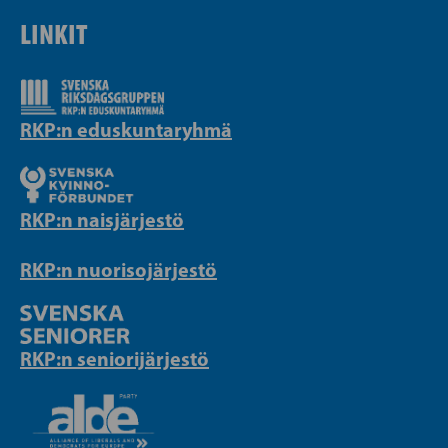
LINKIT
RKP:n eduskuntaryhmä
RKP:n naisjärjestö
RKP:n nuorisojärjestö
RKP:n seniorijärjestö