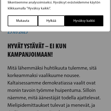
liikenteemme analysoimiseksi. Hyväksyt evästeidemme käytön
klikkaamalla ”Hyväksy kaikki”.
Mukauta
Hylkää
Hyväksy kaikki
25.03.2025
HYVÄT YSTÄVÄT – EI KUN
KAMPANJOIMAAN!
Mitä lähemmäksi huhtikuuta tulemme, sitä
korkeammaksi vaalikuume nousee.
Kaltaisessamme demokratiassa vaalit ovat
monin tavoin työmme huipentuma. Silloin
näemme, mitä äänestäjät todella ajattelevat.
Mielipidemittaukset tulevat ja menevät, ja