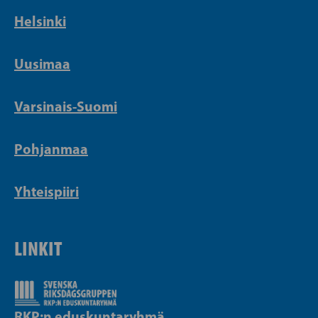
Helsinki
Uusimaa
Varsinais-Suomi
Pohjanmaa
Yhteispiiri
LINKIT
RKP:n eduskuntaryhmä