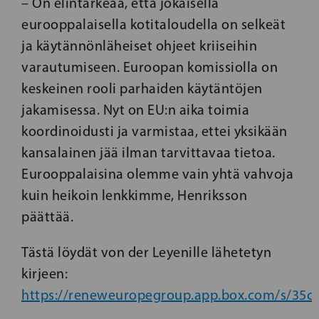
– On elintärkeää, että jokaisella
eurooppalaisella kotitaloudella on selkeät
ja käytännönläheiset ohjeet kriiseihin
varautumiseen. Euroopan komissiolla on
keskeinen rooli parhaiden käytäntöjen
jakamisessa. Nyt on EU:n aika toimia
koordinoidusti ja varmistaa, ettei yksikään
kansalainen jää ilman tarvittavaa tietoa.
Eurooppalaisina olemme vain yhtä vahvoja
kuin heikoin lenkkimme, Henriksson
päättää.
Tästä löydät von der Leyenille lähetetyn
kirjeen:
https://reneweuropegroup.app.box.com/s/35