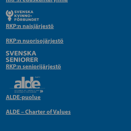
RKP:n naisjärjestö
RKP:n nuorisojärjestö
RKP:n seniorijärjestö
ALDE-puolue
ALDE – Charter of Values