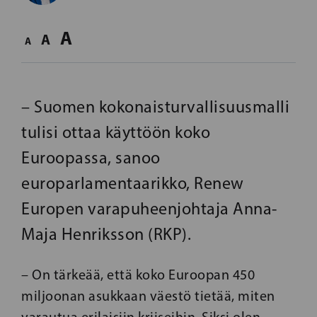
A
A
A
– Suomen kokonaisturvallisuusmalli
tulisi ottaa käyttöön koko
Euroopassa, sanoo
europarlamentaarikko, Renew
Europen varapuheenjohtaja Anna-
Maja Henriksson (RKP).
– On tärkeää, että koko Euroopan 450
miljoonan asukkaan väestö tietää, miten
varautua erilaisiin kriiseihin. Siksi olen