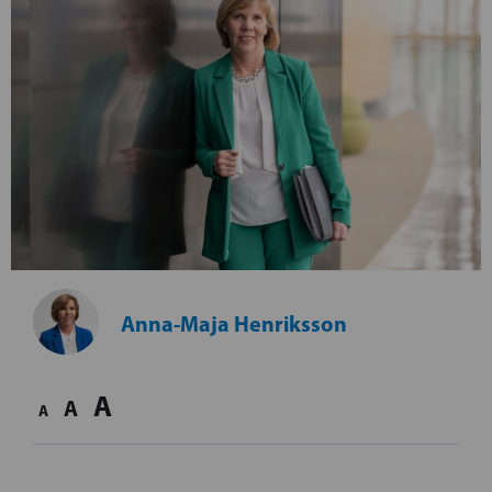
Anna-Maja Henriksson
A
A
A