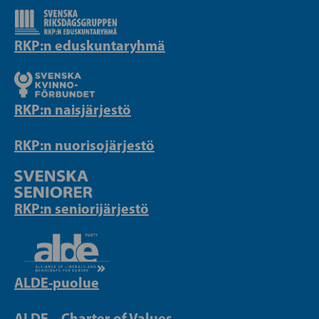
RKP:n eduskuntaryhmä
RKP:n naisjärjestö
RKP:n nuorisojärjestö
RKP:n seniorijärjestö
ALDE-puolue
ALDE – Charter of Values