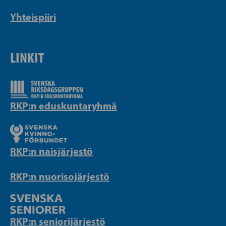
Yhteispiiri
LINKIT
RKP:n eduskuntaryhmä
RKP:n naisjärjestö
RKP:n nuorisojärjestö
RKP:n seniorijärjestö