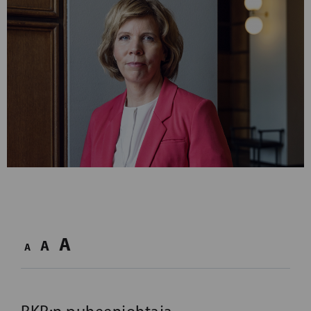
A
A
A