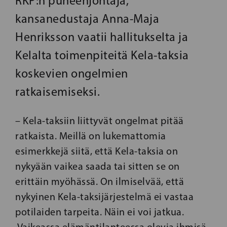
RKP:n puheenjohtaja,
kansanedustaja Anna-Maja
Henriksson vaatii hallitukselta ja
Kelalta toimenpiteitä Kela-taksia
koskevien ongelmien
ratkaisemiseksi.
– Kela-taksiin liittyvät ongelmat pitää
ratkaista. Meillä on lukemattomia
esimerkkejä siitä, että Kela-taksia on
nykyään vaikea saada tai sitten se on
erittäin myöhässä. On ilmiselvää, että
nykyinen Kela-taksijärjestelmä ei vastaa
potilaiden tarpeita. Näin ei voi jatkua.
Vaikeassa elämäntilanteessa olevia ihmisä