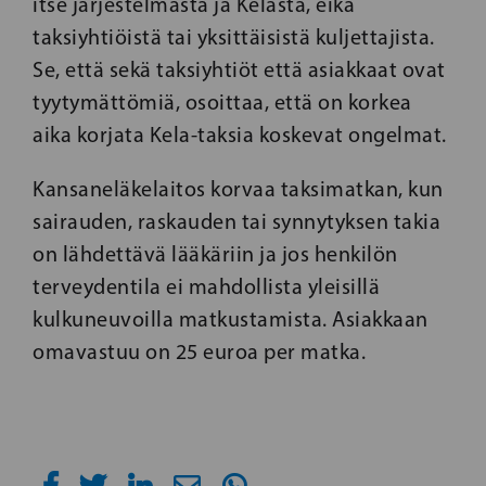
itse järjestelmästä ja Kelasta, eikä
taksiyhtiöistä tai yksittäisistä kuljettajista.
Se, että sekä taksiyhtiöt että asiakkaat ovat
tyytymättömiä, osoittaa, että on korkea
aika korjata Kela-taksia koskevat ongelmat.
Kansaneläkelaitos korvaa taksimatkan, kun
sairauden, raskauden tai synnytyksen takia
on lähdettävä lääkäriin ja jos henkilön
terveydentila ei mahdollista yleisillä
kulkuneuvoilla matkustamista. Asiakkaan
omavastuu on 25 euroa per matka.