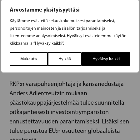
Arvostamme yksityisyyttäsi
Käytämme evästeitä selauskokemuksesi parantamiseksi,
17.01.2019
personoitujen mainosten ja sisällön tarjoamiseksi ja
liikenteemme analysoimiseksi. Hyväksyt evästeidemme käytön
PÄÄSTÖKAUPPAA TULEE LAAJENTAA
klikkaamalla ”Hyväksy kaikki”.
JOTTA INVESTOINTIYMPÄRISTÖ OLISI
Mukauta
Hylkää
Hyväksy kaikki
ENNUSTETTAVISSA
RKP:n varapuheenjohtaja ja kansanedustaja
Anders Adlercreutzin mukaan
päästökauppajärjestelmää tulee suunnitella
pitkäjänteisesti investointiympäristön
ennustettavuuden parantamiseksi. Lisäksi sen
tulee perustua EU:n osuuteen globaaleista