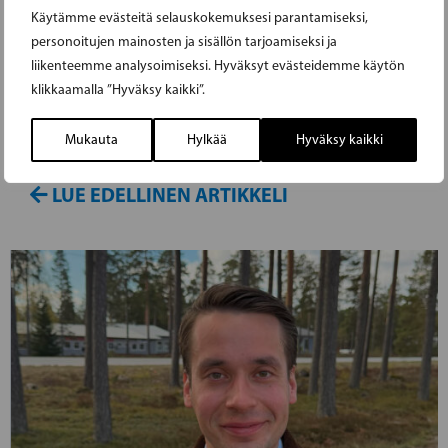
Käytämme evästeitä selauskokemuksesi parantamiseksi,
työmatkaliikenteen sujuvuutta ja vahvistavat
personoitujen mainosten ja sisällön tarjoamiseksi ja
Etelä-Suomen taajamajunaliikenteen
liikenteemme analysoimiseksi. Hyväksyt evästeidemme käytön
palvelutasoa. Uusia vuoroja liikennöidään
klikkaamalla ”Hyväksy kaikki”.
sekä arkipäivisin että viikonloppuisin, ja VR
Mukauta
Hylkää
Hyväksy kaikki
aloittaa lippujen myynnin 30.6.
LUE EDELLINEN ARTIKKELI