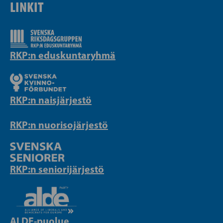
LINKIT
RKP:n eduskuntaryhmä
RKP:n naisjärjestö
RKP:n nuorisojärjestö
RKP:n seniorijärjestö
ALDE-puolue