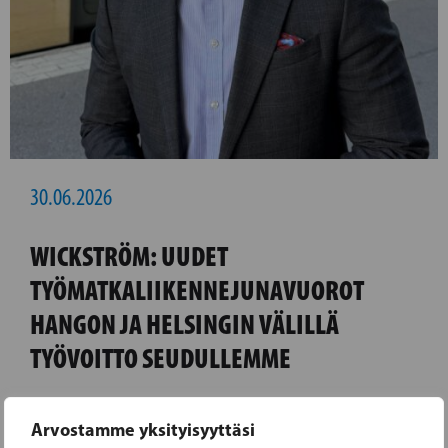
30.06.2026
WICKSTRÖM: UUDET
TYÖMATKALIIKENNEJUNAVUOROT
HANGON JA HELSINGIN VÄLILLÄ
TYÖVOITTO SEUDULLEMME
Hangon ja Helsingin välille tulee 9.8. alkaen
Arvostamme yksityisyyttäsi
uusia junavuoroja, jotka parantavat erityisesti