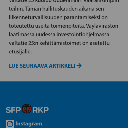
Valtatie 25 kuuluu Uudenmaan vaarallisimpiin
teihin. Tämän hallituskauden aikana sen
liikenneturvallisuuden parantamiseksi on
toteutettu useita toimenpiteitä. Väyläviraston
laatimassa uudessa investointiohjelmassa
valtatie 25:n kehittämistoimet on asetettu
etusijalle.
LUE SEURAAVA ARTIKKELI
Instagram