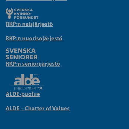
RKP:n naisjärjestö
RKP:n nuorisojärjestö
RKP:n seniorijärjestö
ALDE-puolue
ALDE – Charter of Values