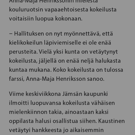
Anna-Maja Henrikssonin mielestä
kouluruotsin vapaaehtoisesta kokeilusta
voitaisiin luopua kokonaan.
− Hallituksen on nyt myönnettävä, että
kielikokeilun läpiviemiselle ei ole enää
perusteita. Vielä yksi kunta on vetäytynyt
kokeilusta, jäljellä on enää neljä halukasta
kuntaa mukana. Koko kokeilusta on tulossa
farssi, Anna-Maja Henriksson sanoo.
Viime keskiviikkona Jämsän kaupunki
ilmoitti luopuvansa kokeilusta vähäisen
mielenkiinnon takia, ainoastaan kaksi
oppilasta halusi osallistua siihen. Kaustinen
vetäytyi hankkeesta jo aikaisemmin