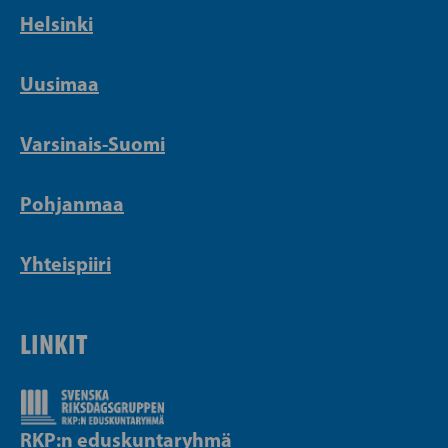
Helsinki
Uusimaa
Varsinais-Suomi
Pohjanmaa
Yhteispiiri
LINKIT
RKP:n eduskuntaryhmä