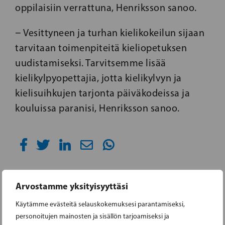
oppilaisiin verrattuna, Henriksson sanoo.
− Vesittyneen ja turhan kielikokeilun sijaan
tarvitaan toimenpiteitä kieliopetuksen
uudistamiseksi. Tarvitsemme lisää
kielikylpyopettajia, jotta kielikylvyn ja
kielisuihkujen tarjonta päiväkodeissa ja
kouluissa paranisi, Henriksson sanoo.
Arvostamme yksityisyyttäsi
05.05.2018
Käytämme evästeitä selauskokemuksesi parantamiseksi,
personoitujen mainosten ja sisällön tarjoamiseksi ja