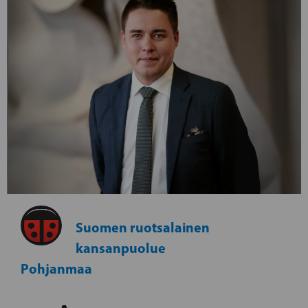
Suomen ruotsalainen
kansanpuolue
Pohjanmaa