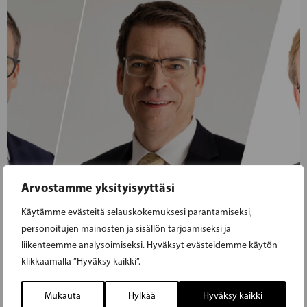
Arvostamme yksityisyyttäsi
Käytämme evästeitä selauskokemuksesi parantamiseksi,
personoitujen mainosten ja sisällön tarjoamiseksi ja
liikenteemme analysoimiseksi. Hyväksyt evästeidemme käytön
klikkaamalla ”Hyväksy kaikki”.
13.04.2024
Mukauta
Hylkää
Hyväksy kaikki