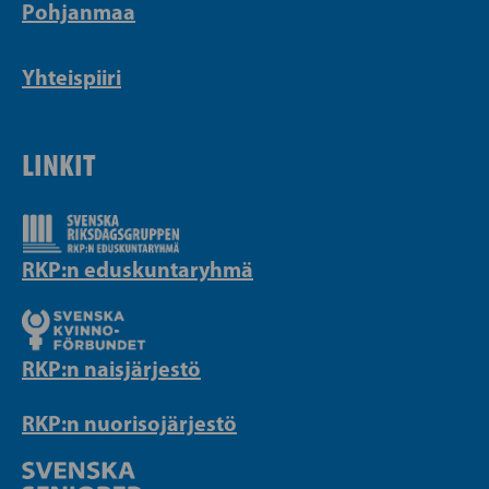
Pohjanmaa
Yhteispiiri
LINKIT
RKP:n eduskuntaryhmä
RKP:n naisjärjestö
RKP:n nuorisojärjestö