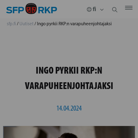
sfp.fi
/
Uutiset
/
Ingo pyrkii RKP:n varapuheenjohtajaksi
INGO PYRKII RKP:N
VARAPUHEENJOHTAJAKSI
14.04.2024