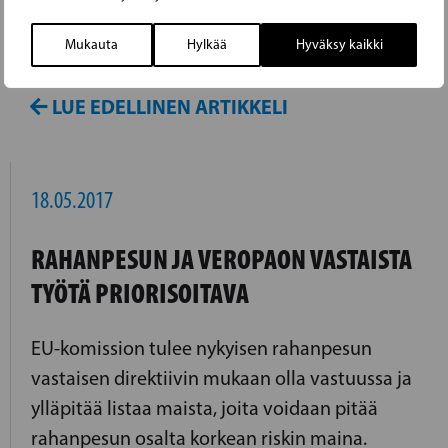
Torvalds painottaa kaikkien yhdenvertaista
Mukauta
Hylkää
Hyväksy kaikki
osallisuutta yhteiskuntaan.
LUE EDELLINEN ARTIKKELI
18.05.2017
RAHANPESUN JA VEROPAON VASTAISTA
TYÖTÄ PRIORISOITAVA
EU-komission tulee nykyisen rahanpesun
vastaisen direktiivin mukaan olla vastuussa ja
ylläpitää listaa maista, joita voidaan pitää
rahanpesun osalta korkean riskin maina.