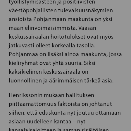
työllistymisasteen ja positiivisten
väestöpohjallisten tulevaisuusnäkymien
ansioista Pohjanmaan maakunta on yksi
maan elinvoimaisimmista. Vaasan
keskussairaalan hoitotulokset ovat myös
jatkuvasti olleet korkealla tasolla.
Pohjanmaa on lisäksi ainoa maakunta, jossa
kieliryhmät ovat yhtä suuria. Siksi
kaksikielinen keskussairaala on
luonnollinen ja äärimmäisen tärkeä asia.
Henrikssonin mukaan hallituksen
piittaamattomuus faktoista on johtanut
siihen, että eduskunta nyt joutuu ottamaan
asiaan uudelleen kantaa – nyt
kansalaisaloitteen ja saman sisältöisen