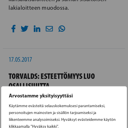
lakialoitteen muodossa.
17.05.2017
TORVALDS: ESTEETTÖMYYS LUO
OSALLISUUTTA
Arvostamme yksityisyyttäsi
Tänään vietetään kansallista
Käytämme evästeitä selauskokemuksesi parantamiseksi,
esteettömyyspäivää. Kehitysvammaisten
personoitujen mainosten ja sisällön tarjoamiseksi ja
vaikuttamisjärjestö FDUV:n entinen
liikenteemme analysoimiseksi. Hyväksyt evästeidemme käytön
puheenjohtaja, europarlamentaarikko Nils
klikkaamalla ”Hyväksy kaikki”.