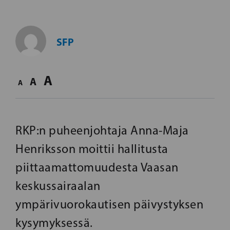
SFP
A
A
A
RKP:n puheenjohtaja Anna-Maja
Henriksson moittii hallitusta
piittaamattomuudesta Vaasan
keskussairaalan
ympärivuorokautisen päivystyksen
kysymyksessä.