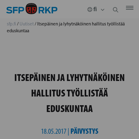
sfp.fi
/
Uutiset
/
Itsepäinen ja lyhytnäköinen hallitus työllistää
eduskuntaa
ITSEPÄINEN JA LYHYTNÄKÖINEN
HALLITUS TYÖLLISTÄÄ
EDUSKUNTAA
PÄIVYSTYS
18.05.2017 |