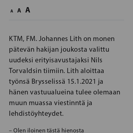
A
A
A
KTM, FM. Johannes Lith on monen
pätevän hakijan joukosta valittu
uudeksi erityisavustajaksi Nils
Torvaldsin tiimiin. Lith aloittaa
työnsä Brysselissä 15.1.2021 ja
hänen vastuualueina tulee olemaan
muun muassa viestinntä ja
lehdistöyhteydet.
– Olen iloinen tästä hienosta