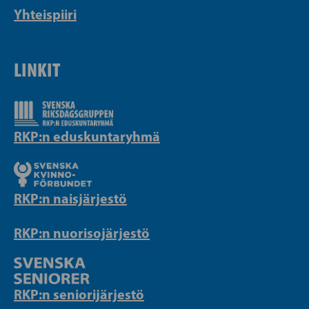
Yhteispiiri
LINKIT
RKP:n eduskuntaryhmä
RKP:n naisjärjestö
RKP:n nuorisojärjestö
RKP:n seniorijärjestö