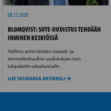
08.12.2020
BLOMQVIST: SOTE-UUDISTUS TEHDÄÄN
IHMINEN KESKIÖSSÄ
Hallitus antoi tänään sosiaali- ja
terveydenhuollon uudistuksen ison
lakipaketin eduskunnalle.
LUE SEURAAVA ARTIKKELI