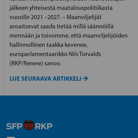
jälkeen yhteisestä maatalouspolitiikasta
vuosille 2021 –2027. – Maanviljelijät
ansaitsevat saada tietää millä säännöillä
mennään ja toivomme, että maanviljelijöiden
hallinnollinen taakka kevenee,
europarlamentaarikko Nils Torvalds
(RKP/Renew) sanoo.
LUE SEURAAVA ARTIKKELI