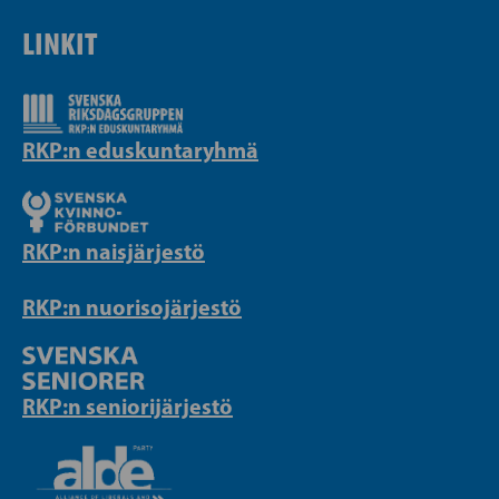
LINKIT
RKP:n eduskuntaryhmä
RKP:n naisjärjestö
RKP:n nuorisojärjestö
RKP:n seniorijärjestö