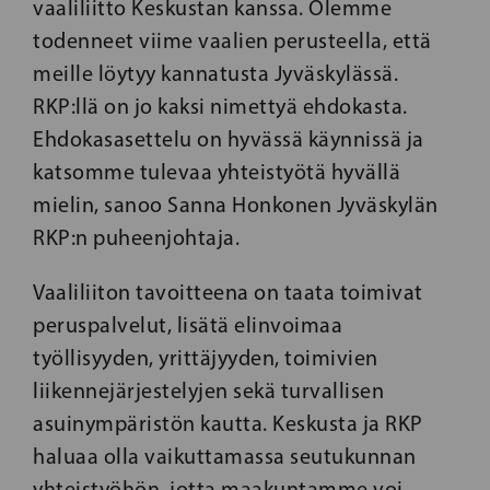
vaaliliitto Keskustan kanssa. Olemme
todenneet viime vaalien perusteella, että
meille löytyy kannatusta Jyväskylässä.
RKP:llä on jo kaksi nimettyä ehdokasta.
Ehdokasasettelu on hyvässä käynnissä ja
katsomme tulevaa yhteistyötä hyvällä
mielin, sanoo Sanna Honkonen Jyväskylän
RKP:n puheenjohtaja.
Vaaliliiton tavoitteena on taata toimivat
peruspalvelut, lisätä elinvoimaa
työllisyyden, yrittäjyyden, toimivien
liikennejärjestelyjen sekä turvallisen
asuinympäristön kautta. Keskusta ja RKP
haluaa olla vaikuttamassa seutukunnan
yhteistyöhön, jotta maakuntamme voi