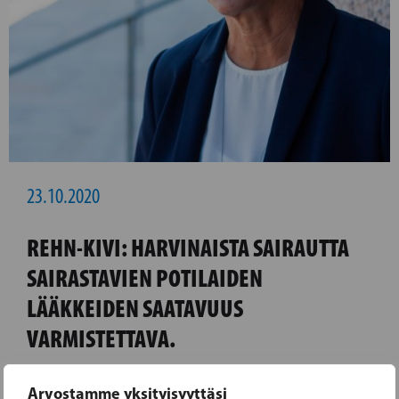
23.10.2020
REHN-KIVI: HARVINAISTA SAIRAUTTA
SAIRASTAVIEN POTILAIDEN
LÄÄKKEIDEN SAATAVUUS
VARMISTETTAVA.
Tänään järjestetyssä webinaarissa
Arvostamme yksityisyyttäsi