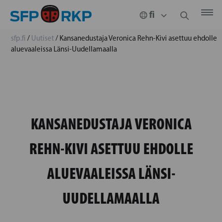
sfp.fi
/
Uutiset
/
Kansanedustaja Veronica Rehn-Kivi asettuu ehdolle
aluevaaleissa Länsi-Uudellamaalla
KANSANEDUSTAJA VERONICA
REHN-KIVI ASETTUU EHDOLLE
ALUEVAALEISSA LÄNSI-
UUDELLAMAALLA