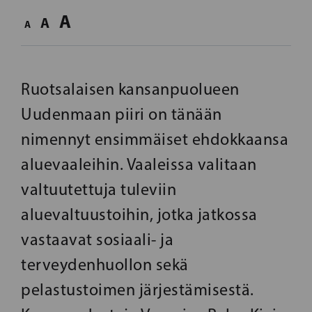
A
A
A
Ruotsalaisen kansanpuolueen
Uudenmaan piiri on tänään
nimennyt ensimmäiset ehdokkaansa
aluevaaleihin. Vaaleissa valitaan
valtuutettuja tuleviin
aluevaltuustoihin, jotka jatkossa
vastaavat sosiaali- ja
terveydenhuollon sekä
pelastustoimen järjestämisestä.