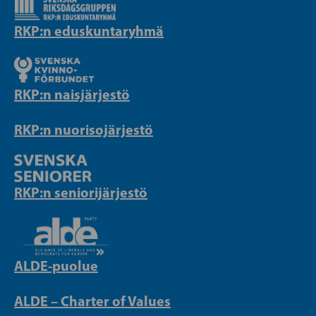
RKP:n eduskuntaryhmä
RKP:n naisjärjestö
RKP:n nuorisojärjestö
RKP:n seniorijärjestö
ALDE-puolue
ALDE – Charter of Values