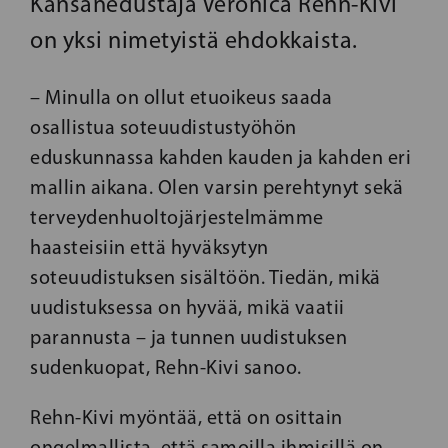
Kansanedustaja Veronica Rehn-Kivi
on yksi nimetyistä ehdokkaista.
– Minulla on ollut etuoikeus saada
osallistua soteuudistustyöhön
eduskunnassa kahden kauden ja kahden eri
mallin aikana. Olen varsin perehtynyt sekä
terveydenhuoltojärjestelmämme
haasteisiin että hyväksytyn
soteuudistuksen sisältöön. Tiedän, mikä
uudistuksessa on hyvää, mikä vaatii
parannusta – ja tunnen uudistuksen
sudenkuopat, Rehn-Kivi sanoo.
Rehn-Kivi myöntää, että on osittain
ongelmallista, että samoilla ihmisillä on