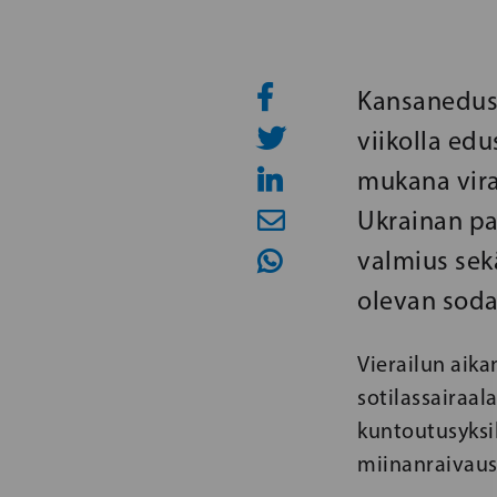
Kansanedust
viikolla ed
mukana viral
Ukrainan pa
valmius sek
olevan soda
Vierailun aika
sotilassairaal
kuntoutusyksi
miinanraivausa