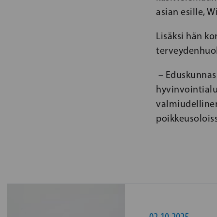
asian esille, 
Lisäksi hän ko
terveydenhuol
– Eduskunnass
hyvinvointialu
valmiudellin
poikkeusolois