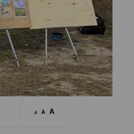
A
A
A