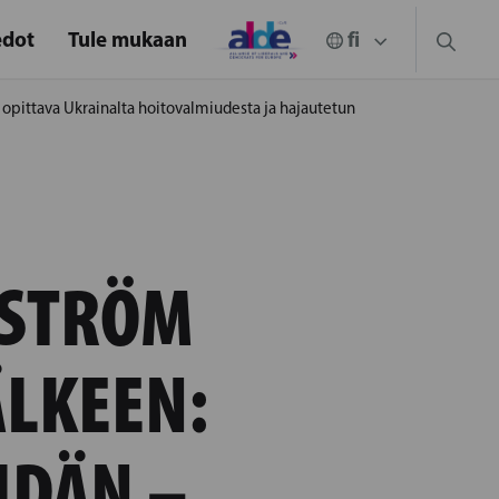
edot
Tule mukaan
opittava Ukrainalta hoitovalmiudesta ja hajautetun
KSTRÖM
ÄLKEEN:
IDÄN –