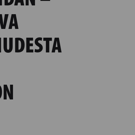
VA
IUDESTA
ON