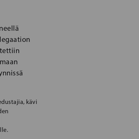
neellä
elegaation
tettiin
t maan
äynnissä
dustajia, kävi
iden
le.