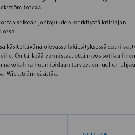
Wickström toteaa.
rostaa selkeän johtajuuden merkitystä kriisiajan
lossa.
a käsiteltävänä olevassa lakiesityksessä suuri vas
eille. On tärkeää varmistaa, että myös sotilaallinen
en näkökulma huomioidaan terveydenhuollon ohjau
sa, Wickström päättää.