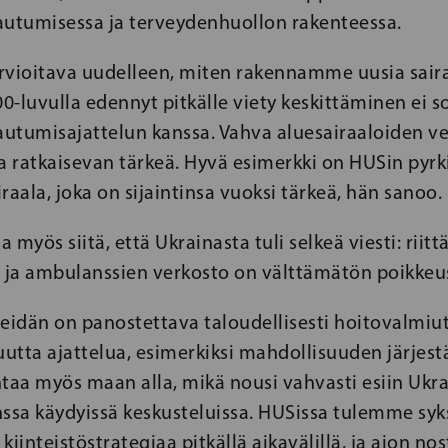
rautumisessa ja terveydenhuollon rakenteessa.
rvioitava uudelleen, miten rakennamme uusia saira
-luvulla edennyt pitkälle viety keskittäminen ei s
utumisajattelun kanssa. Vahva aluesairaaloiden v
ssa ratkaisevan tärkeä. Hyvä esimerkki on HUSin pyrk
raala, joka on sijaintinsa vuoksi tärkeä, hän sanoo.
 myös siitä, että Ukrainasta tuli selkeä viesti: riit
n ja ambulanssien verkosto on välttämätön poikkeus
idän on panostettava taloudellisesti hoitovalmiu
utta ajattelua, esimerkiksi mahdollisuuden järjest
ntaa myös maan alla, mikä nousi vahvasti esiin Ukr
ssa käydyissä keskusteluissa. HUSissa tulemme syk
kiinteistöstrategiaa pitkällä aikavälillä, ja aion n