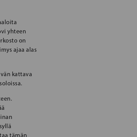
aloita
ovi yhteen
erkosto on
imys ajaa alas
tävän kattava
oloissa.
teen.
ää
ainan
syllä
ostaa tämän