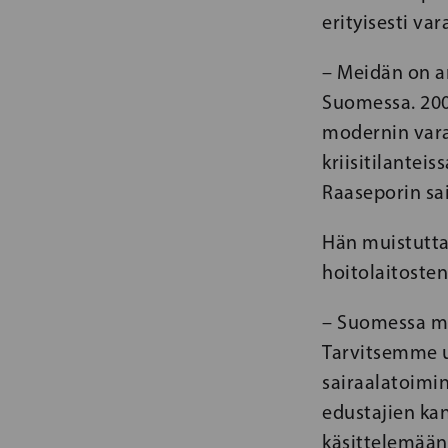
erityisesti va
– Meidän on a
Suomessa. 2000
modernin vara
kriisitilantei
Raaseporin sai
Hän muistuttaa
hoitolaitoste
– Suomessa me
Tarvitsemme u
sairaalatoimi
edustajien kan
käsittelemään 