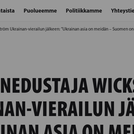
taista
Puolueemme
Politiikkamme
Yhteysti
röm Ukrainan-vierailun jälkeen: ”Ukrainan asia on meidän – Suomen on 
NEDUSTAJA WIC
AN-VIERAILUN J
INAN ASIA ON ME