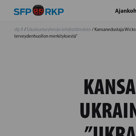
Ajankoh
sfp.fi
/
Eduskuntaryhmän lehdistötiedote
/
Kansanedustaja Wickst
terveydenhuollon merkityksestä”
KANSA
UKRAIN
”UKRA