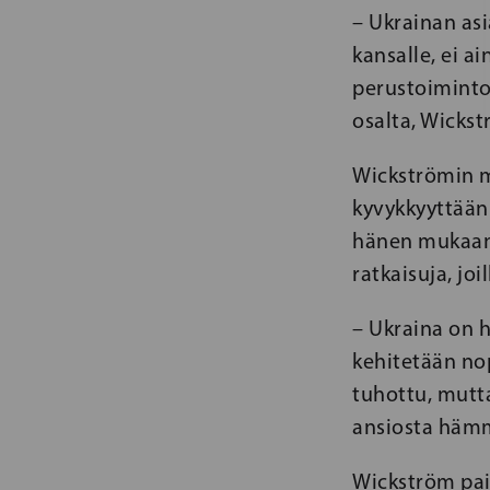
– Ukrainan as
kansalle, ei a
perustoiminto
osalta, Wicks
Wickströmin m
kyvykkyyttään 
hänen mukaans
ratkaisuja, jo
– Ukraina on h
kehitetään nop
tuhottu, mutta
ansiosta hämm
Wickström pai