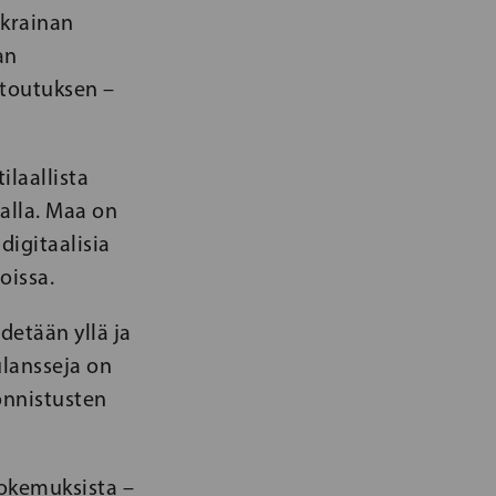
Ukrainan
an
ntoutuksen –
laallista
alla. Maa on
igitaalisia
oissa.
detään yllä ja
ulansseja on
onnistusten
okemuksista –