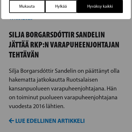
Mukauta
Hylkää
Hyväksy kaikki
19.05.2025
SILJA BORGARSDÓTTIR SANDELIN
JÄTTÄÄ RKP:N VARAPUHEENJOHTAJAN
TEHTÄVÄN
Silja Borgarsdóttir Sandelin on päättänyt olla
hakematta jatkokautta Ruotsalaisen
kansanpuolueen varapuheenjohtajana. Hän
on toiminut puolueen varapuheenjohtajana
vuodesta 2016 lähtien.
LUE EDELLINEN ARTIKKELI