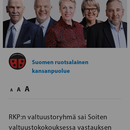
Suomen ruotsalainen
kansanpuolue
A
A
A
RKP:n valtuustoryhmä sai Soiten
valtuustokokouksessa vastauksen