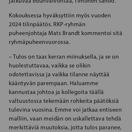
jatkuvaa edunvalvontaa, Timonen sanoo.
Kokouksessa hyväksyttiin myös vuoden
2024 tilinpäätös. RKP-ryhmän
puheenjohtaja Mats Brandt kommentoi sitä
ryhmäpuheenvuorossa.
– Tulos on taas kerran miinuksella, ja se on
huolestuttavaa, vaikka se olikin
odotettavissa ja vaikka tilanne näyttää
kääntyvän parempaan. Haluamme
kannustaa johtoa ja kollegoita täällä
valtuustossa tekemään rohkeita päätöksiä
tulevina vuosina. Emme voi jatkaa entiseen
malliin, vaan meidän on uskallettava tehdä
merkittäviä muutoksia, jotta tulos paranee,