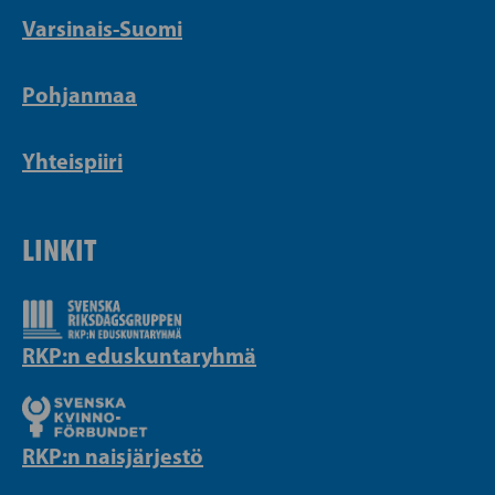
Varsinais-Suomi
Pohjanmaa
Yhteispiiri
LINKIT
RKP:n eduskuntaryhmä
RKP:n naisjärjestö