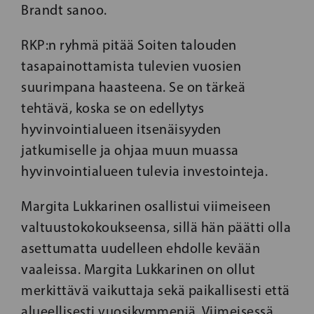
Brandt sanoo.
RKP:n ryhmä pitää Soiten talouden
tasapainottamista tulevien vuosien
suurimpana haasteena. Se on tärkeä
tehtävä, koska se on edellytys
hyvinvointialueen itsenäisyyden
jatkumiselle ja ohjaa muun muassa
hyvinvointialueen tulevia investointeja.
Margita Lukkarinen osallistui viimeiseen
valtuustokokoukseensa, sillä hän päätti olla
asettumatta uudelleen ehdolle kevään
vaaleissa. Margita Lukkarinen on ollut
merkittävä vaikuttaja sekä paikallisesti että
alueellisesti vuosikymmeniä. Viimeisessä