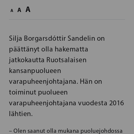
A
A
A
Silja Borgarsdóttir Sandelin on
päättänyt olla hakematta
jatkokautta Ruotsalaisen
kansanpuolueen
varapuheenjohtajana. Hän on
toiminut puolueen
varapuheenjohtajana vuodesta 2016
lähtien.
– Olen saanut olla mukana puoluejohdossa