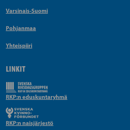
Varsinais-Suomi
Pohjanmaa
Yhteispiiri
LINKIT
RKP:n eduskuntaryhmä
RKP:n naisjärjestö