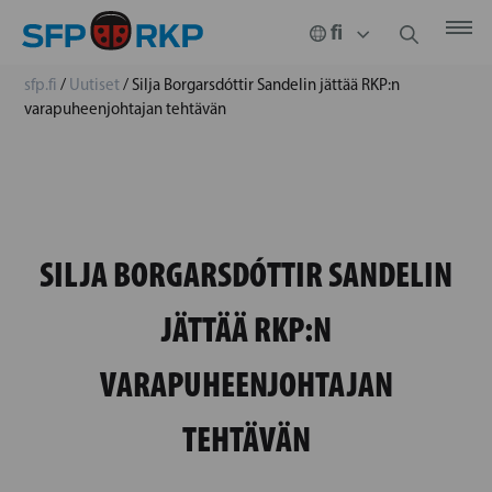
sfp.fi
/
Uutiset
/
Silja Borgarsdóttir Sandelin jättää RKP:n
varapuheenjohtajan tehtävän
SILJA BORGARSDÓTTIR SANDELIN
JÄTTÄÄ RKP:N
VARAPUHEENJOHTAJAN
TEHTÄVÄN