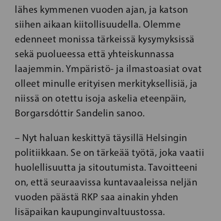
lähes kymmenen vuoden ajan, ja katson
siihen aikaan kiitollisuudella. Olemme
edenneet monissa tärkeissä kysymyksissä
sekä puolueessa että yhteiskunnassa
laajemmin. Ympäristö- ja ilmastoasiat ovat
olleet minulle erityisen merkityksellisiä, ja
niissä on otettu isoja askelia eteenpäin,
Borgarsdóttir Sandelin sanoo.
– Nyt haluan keskittyä täysillä Helsingin
politiikkaan. Se on tärkeää työtä, joka vaatii
huolellisuutta ja sitoutumista. Tavoitteeni
on, että seuraavissa kuntavaaleissa neljän
vuoden päästä RKP saa ainakin yhden
lisäpaikan kaupunginvaltuustossa.