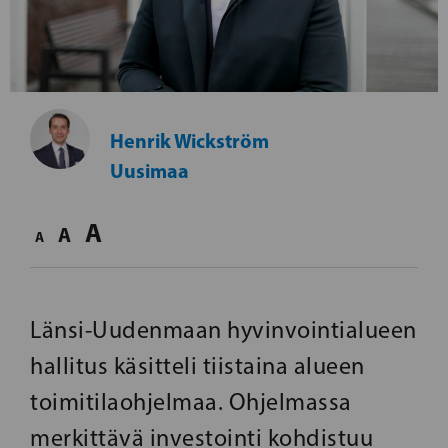
Henrik Wickström
Uusimaa
A
A
A
Länsi-Uudenmaan hyvinvointialueen
hallitus käsitteli tiistaina alueen
toimitilaohjelmaa. Ohjelmassa
merkittävä investointi kohdistuu