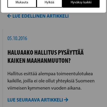
Mukauta
Hylkää
Hyväksy kaikki
parantamiseksi.
LUE EDELLINEN ARTIKKELI
05.10.2016
HALUAAKO HALLITUS PYSÄYTTÄÄ
KAIKEN MAAHANMUUTON?
Hallitus esittää alempaa toimeentulotukea
kaikille, joilla ei ole ollut yhteyksiä Suomeen
viimeisen kymmenen vuoden aikana.
LUE SEURAAVA ARTIKKELI