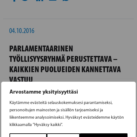
04.10.2016
PARLAMENTAARINEN
TYÖLLISYYSRYHMÄ PERUSTETTAVA –
KAIKKIEN PUOLUEIDEN KANNETTAVA
VASTUU
Arvostamme yksityisyyttäsi
RKP:n puheenjohtaja Anna-Maja Henriksson ja
Käytämme evästeitä selauskokemuksesi parantamiseksi,
Ruotsalaisen eduskuntaryhmän
personoitujen mainosten ja sisällön tarjoamiseksi ja
puheenjohtaja Stefan Wallin esittävät
liikenteemme analysoimiseksi. Hyväksyt evästeidemme käytön
parlamentaarista työllisyysryhmää. Ryhmän
klikkaamalla ”Hyväksy kaikki”.
tehtävänä olisi löytää ratkaisu työllisyyden