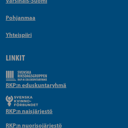
Varsinais-Suomi
Pohjanmaa
Yhteispiiri
LINKIT
RKP:n eduskuntaryhmä
RKP:n naisjärjestö
RKP:n nuorisojärjestö