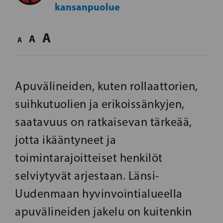
kansanpuolue
A
A
A
Apuvälineiden, kuten rollaattorien,
suihkutuolien ja erikoissänkyjen,
saatavuus on ratkaisevan tärkeää,
jotta ikääntyneet ja
toimintarajoitteiset henkilöt
selviytyvät arjestaan. Länsi-
Uudenmaan hyvinvointialueella
apuvälineiden jakelu on kuitenkin