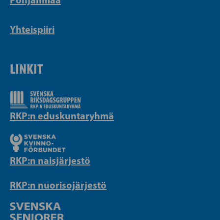
Yhteispiiri
LINKIT
RKP:n eduskuntaryhmä
RKP:n naisjärjestö
RKP:n nuorisojärjestö