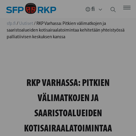
sfp.fi
/
Uutiset
/
RKP Varhassa: Pitkien välimatkojen ja
saaristoalueiden kotisairaalatoimintaa kehitetään yhteistyössä
palliatiivisen keskuksen kanssa
RKP VARHASSA: PITKIEN
VÄLIMATKOJEN JA
SAARISTOALUEIDEN
KOTISAIRAALATOIMINTAA