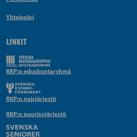
Yhteispiiri
LINKIT
RKP:n eduskuntaryhmä
RKP:n naisjärjestö
RKP:n nuorisojärjestö