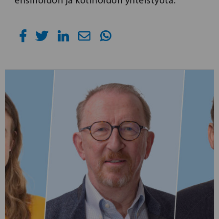
ensihoidon ja kotihoidon yhteistyötä.