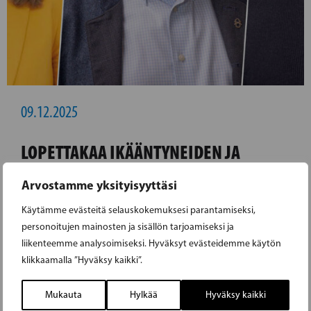
09.12.2025
LOPETTAKAA IKÄÄNTYNEIDEN JA
VAMMAISTEN PAKOTTAMINEN
Arvostamme yksityisyyttäsi
MATKUSTAMAAN KYMMENIÄ
Käytämme evästeitä selauskokemuksesi parantamiseksi,
KILOMETREJÄ APUVÄLINEIDENSÄ
personoitujen mainosten ja sisällön tarjoamiseksi ja
VUOKSI!
liikenteemme analysoimiseksi. Hyväksyt evästeidemme käytön
klikkaamalla ”Hyväksy kaikki”.
Apuvälineiden, kuten rollaattorien,
Mukauta
Hylkää
Hyväksy kaikki
suihkutuolien ja erikoissänkyjen, saatavuus on